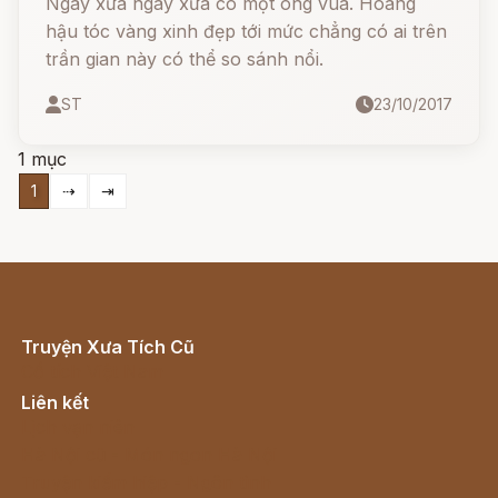
Ngày xửa ngày xưa có một ông vua. Hoàng
hậu tóc vàng xinh đẹp tới mức chẳng có ai trên
trần gian này có thể so sánh nổi.
ST
23/10/2017
1 mục
1
⇢
⇥
Truyện Xưa Tích Cũ
Cổ tích Việt Nam
Liên kết
Lịch vạn niên
Hà Nội cũ - Món ngon Hà Nội
Truyện kiếm hiệp - Ngôn tình