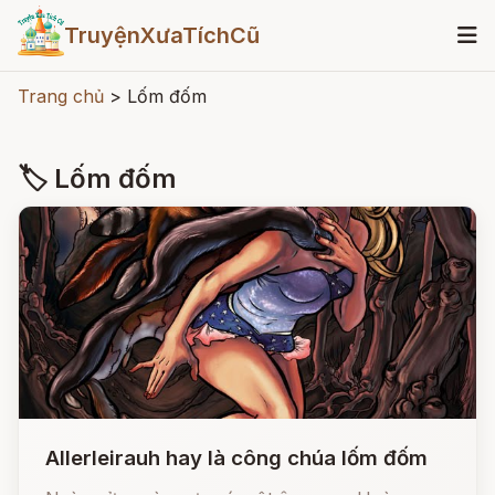
TruyệnXưaTíchCũ
Trang chủ
>
Lốm đốm
🏷 Lốm đốm
Allerleirauh hay là công chúa lốm đốm