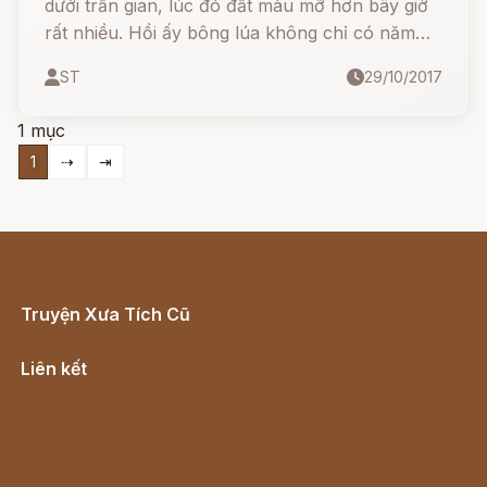
dưới trần gian, lúc đó đất màu mỡ hơn bây giờ
rất nhiều. Hồi ấy bông lúa không chỉ có năm
hay sáu chục chẽ mà là bốn tới năm trăm chẽ.
ST
29/10/2017
1 mục
1
⇢
⇥
Truyện Xưa Tích Cũ
Cổ tích Việt Nam
Liên kết
Lịch vạn niên
Hà Nội cũ - Món ngon Hà Nội
Truyện kiếm hiệp - Ngôn tình
Download - Tải Miễn Phí