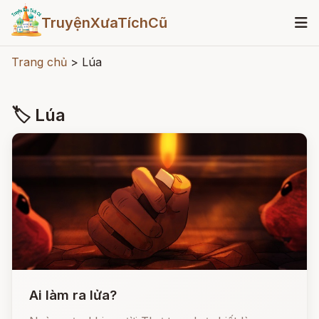
TruyệnXưaTíchCũ
Trang chủ
>
Lúa
🏷 Lúa
Ai làm ra lửa?