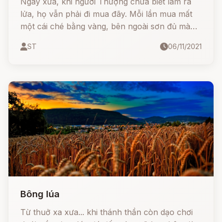
Ngày xưa, khi người Thượng chưa biết làm ra
lửa, họ vẫn phải đi mua đãy. Mỗi lần mua mất
một cái ché bằng vàng, bên ngoài sơn đủ màu
sắc của các con vật trên rừng núi, tốn kém lắm.
ST
06/11/2021
Bông lúa
Từ thuở xa xưa... khi thánh thần còn dạo chơi