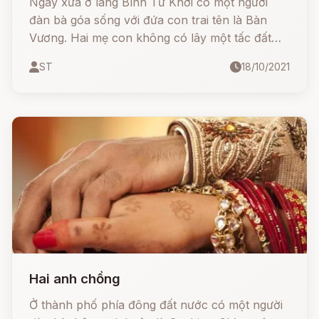
Ngày xưa ở làng Bình Tư Khởi có một người
đàn bà góa sống với đứa con trai tên là Bàn
Vương. Hai mẹ con không có lây một tấc đất
cắm dùi, vì thế người mẹ phải vào núi hái củi ra
ST
18/10/2021
chợ bán, còn đứa con trai phải đi chăn bò thuê.
Hai anh chồng
Ở thành phố phía đông đất nước có một người