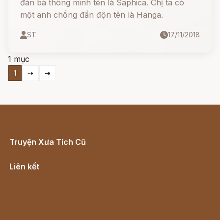
đàn bà thông minh tên là Saphica. Chị ta có
một anh chồng đần độn tên là Hanga.
ST
17/11/2018
1 mục
1
⇢
⇥
Truyện Xưa Tích Cũ
Cổ tích Việt Nam
Liên kết
Lịch vạn niên
Hà Nội cũ - Món ngon Hà Nội
Truyện kiếm hiệp - Ngôn tình
Download - Tải Miễn Phí