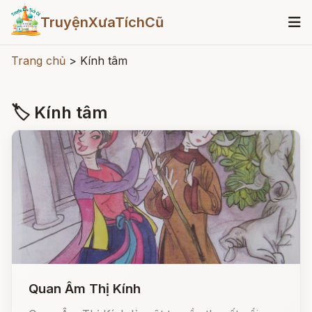
TruyệnXưaTíchCũ
Trang chủ
>
Kính tâm
🏷 Kính tâm
Quan Âm Thị Kính