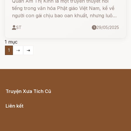
Quan Âm Thị Kính là một truyền thuyết nổi
tiếng trong văn hóa Phật giáo Việt Nam, kể về
người con gái chịu bao oan khuất, nhưng luôn
giữ lòng từ bi và đức hạnh. Trải qua những đau
ST
29/05/2025
khổ tột cùng, nàng viên tịch và được Đức Phật
phong làm Phật Quan Âm.
1 mục
1
⇢
⇥
Truyện Xưa Tích Cũ
Cổ tích Việt Nam
Liên kết
Lịch vạn niên
Hà Nội cũ - Món ngon Hà Nội
Truyện kiếm hiệp - Ngôn tình