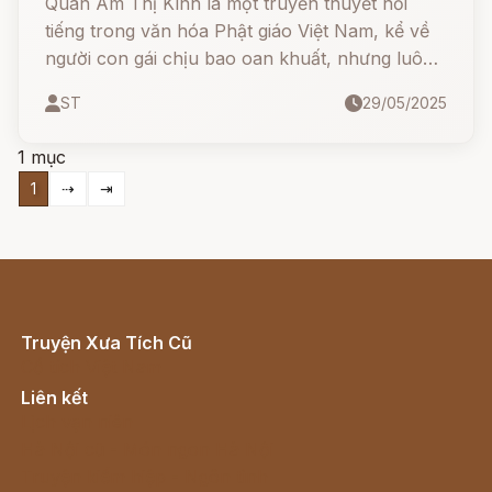
Quan Âm Thị Kính là một truyền thuyết nổi
tiếng trong văn hóa Phật giáo Việt Nam, kể về
người con gái chịu bao oan khuất, nhưng luôn
giữ lòng từ bi và đức hạnh. Trải qua những đau
ST
29/05/2025
khổ tột cùng, nàng viên tịch và được Đức Phật
phong làm Phật Quan Âm.
1 mục
1
⇢
⇥
Truyện Xưa Tích Cũ
Cổ tích Việt Nam
Liên kết
Lịch vạn niên
Hà Nội cũ - Món ngon Hà Nội
Truyện kiếm hiệp - Ngôn tình