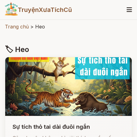
TruyệnXưaTíchCũ
Trang chủ
>
Heo
🏷 Heo
Sự tích thỏ tai dài đuôi ngắn