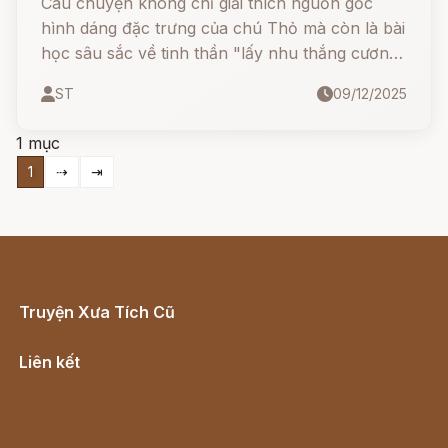
Câu chuyện không chỉ giải thích nguồn gốc
hình dáng đặc trưng của chú Thỏ mà còn là bài
học sâu sắc về tinh thần "lấy nhu thắng cương"
và sự khéo léo của người dân Việt trước kẻ bạo
ST
09/12/2025
tàn. Trí tuệ của Thỏ - đại diện cho sự thông
minh dân gian - đã giúp muôn loài thoát khỏi
1 mục
hiểm họa Cọp và Heo Rừng
1
⇢
⇥
Truyện Xưa Tích Cũ
Cổ tích Việt Nam
Liên kết
Lịch vạn niên
Hà Nội cũ - Món ngon Hà Nội
Truyện kiếm hiệp - Ngôn tình