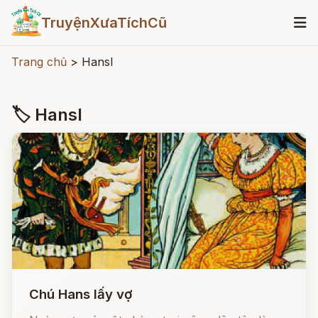
TruyệnXưaTíchCũ
Trang chủ
>
Hansl
🏷 Hansl
Chú Hans lấy vợ