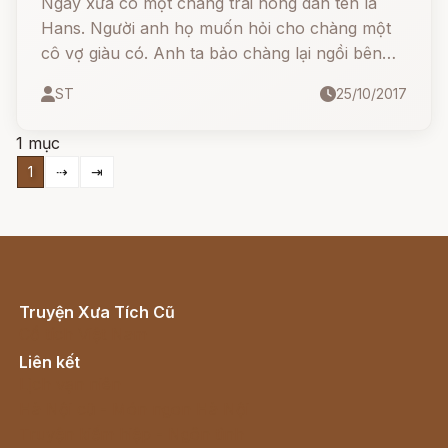
Ngày xưa có một chàng trai nông dân tên là
Hans. Người anh họ muốn hỏi cho chàng một
cô vợ giàu có. Anh ta bảo chàng lại ngồi bên
bếp lò đang đỏ lửa. Rồi anh đi lấy một xoong
ST
25/10/2017
sữa và rất nhiều bánh mì trắng, nhét vào tay
Hans một đồng Heller mới rập bóng nhoáng và
1 mục
dặn:
1
⇢
⇥
Truyện Xưa Tích Cũ
Cổ tích Việt Nam
Liên kết
Lịch vạn niên
Hà Nội cũ - Món ngon Hà Nội
Truyện kiếm hiệp - Ngôn tình