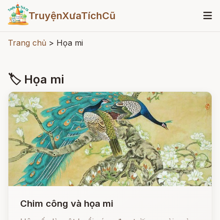
TruyệnXưaTíchCũ
Trang chủ
>
Họa mi
🏷 Họa mi
Chim công và họa mi