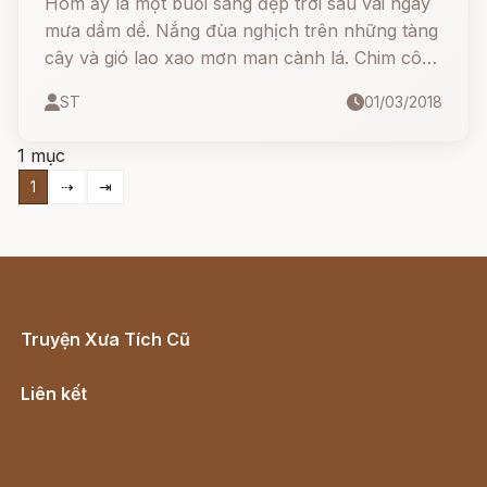
Hôm ấy là một buổi sáng đẹp trời sau vài ngày
mưa dầm dề. Nắng đùa nghịch trên những tàng
cây và gió lao xao mơn man cành lá. Chim công
cảm thấy vô cùng hứng khởi nên bước ra thảm
ST
01/03/2018
lá nhảy một bài thật đẹp. Mấy bạn sóc, thỏ,
hươu nai... đều tấm tắc khen.
1 mục
1
⇢
⇥
Truyện Xưa Tích Cũ
Cổ tích Việt Nam
Liên kết
Lịch vạn niên
Hà Nội cũ - Món ngon Hà Nội
Truyện kiếm hiệp - Ngôn tình