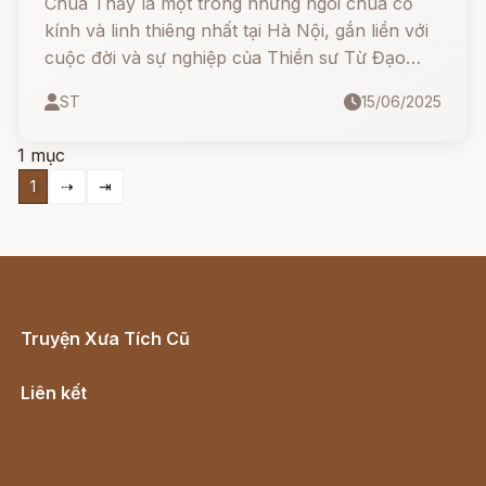
Chùa Thầy là một trong những ngôi chùa cổ
kính và linh thiêng nhất tại Hà Nội, gắn liền với
cuộc đời và sự nghiệp của Thiền sư Từ Đạo
Hạnh – một vị chân tu huyền thoại với nhiều
ST
15/06/2025
công lao cho nhân dân và Phật giáo Việt Nam.
1 mục
1
⇢
⇥
Truyện Xưa Tích Cũ
Cổ tích Việt Nam
Liên kết
Lịch vạn niên
Hà Nội cũ - Món ngon Hà Nội
Truyện kiếm hiệp - Ngôn tình