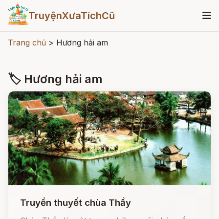
TruyệnXưaTíchCũ
Trang chủ
>
Hương hải am
🏷 Hương hải am
Truyền thuyết chùa Thầy