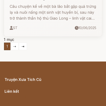
Câu chuyện kể về một bà lão bắt gặp quả trứng
lạ và nuôi nấng một sinh vật huyền bí, sau này
trở thành thần hộ thủ Giao Long – linh vật cai
quản khúc sông Mô Cuống, giúp dân làng an
ST
10/06/2025
lành và ấm no. Tuy nhiên, bi kịch xảy ra khi
Giao Long trắng bị nhầm lẫn trong trận chiến
1 mục
định mệnh, để lại nỗi đau khôn nguôi cho người
1
⇢
⇥
mẹ nuôi và dân làng.
Truyện Xưa Tích Cũ
Cổ tích Việt Nam
Liên kết
Lịch vạn niên
Hà Nội cũ - Món ngon Hà Nội