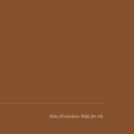
Điều Khoản
Bảo Mật
Liên Hệ