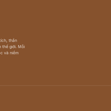
ích, thần
 thế giới. Mỗi
c và niềm