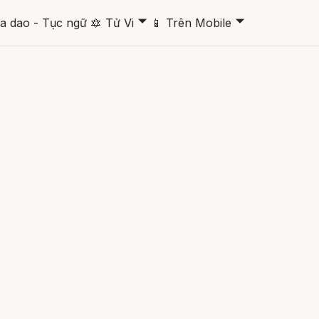
🞃
🞃
a dao - Tục ngữ
🔯
Tử Vi
📱
Trên Mobile