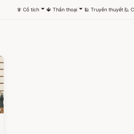
🞃
🞃
🧚
Cổ tích
🔱
Thần thoại
🕌
Truyền thuyết
🙋
C