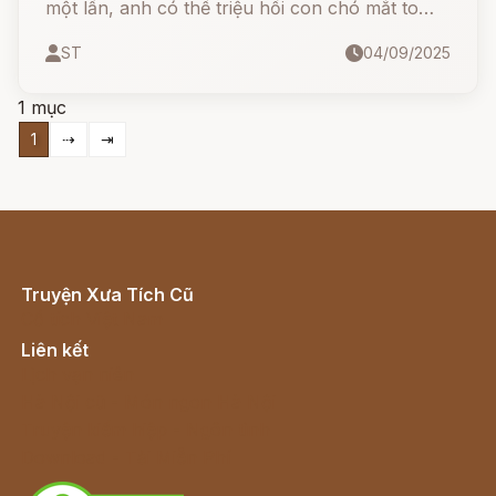
một lần, anh có thể triệu hồi con chó mắt to
bằng cái bát. Bật hai lần, là con chó mắt to như
ST
04/09/2025
cái cối xay. Và bật ba lần, là con chó mắt to
như tòa tháp xuất hiện để thực hiện mọi điều
1 mục
anh mong muốn.
1
⇢
⇥
Truyện Xưa Tích Cũ
Cổ tích Việt Nam
Liên kết
Lịch vạn niên
Hà Nội cũ - Món ngon Hà Nội
Truyện kiếm hiệp - Ngôn tình
Download - Tải Miễn Phí