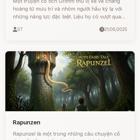
Một truyện cổ tích Grimm thú vị kể về chàng
hoàng tử mưu trí và nhóm người hầu kỳ lạ với
những năng lực đặc biệt. Liệu họ có vượt qua
thử thách của công chúa kiêu kỳ và vị vua gian
ST
21/05/2025
xảo? Hãy cùng theo dói nhé!
Rapunzen
Rapunzel là một trong những câu chuyện cổ