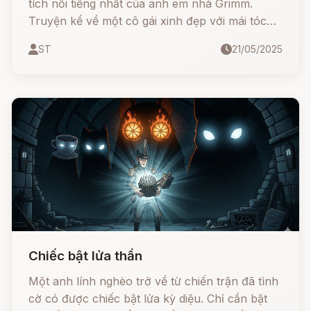
tích nổi tiếng nhất của anh em nhà Grimm.
Truyện kể về một cô gái xinh đẹp với mái tóc
dài kỳ diệu, bị mụ phù thủy nhốt trong tháp
ST
21/05/2025
cao. Nhưng tình yêu và lòng dũng cảm đã giúp
cô vượt qua mọi khó khăn…
Chiếc bật lửa thần
Một anh lính nghèo trở về từ chiến trận đã tình
cờ có được chiếc bật lửa kỳ diệu. Chỉ cần bật