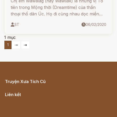
Chị em Wawalag (hay Wawilak) là những vị Tổ
tiên trong Mộng thời (Dreamtime) của thần
thoại thổ dân Úc. Họ đi cùng nhau dọc miền
bắc nước Úc, người chị bế một bé trai còn
ST
06/02/2020
người em đang mang bầu.
1 mục
1
⇢
⇥
Truyện Xưa Tích Cũ
Cổ tích Việt Nam
Liên kết
Lịch vạn niên
Hà Nội cũ - Món ngon Hà Nội
Truyện kiếm hiệp - Ngôn tình