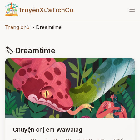
TruyệnXưaTíchCũ
Trang chủ
>
Dreamtime
🏷 Dreamtime
Chuyện chị em Wawalag