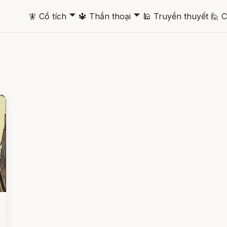
🞃
🞃
🧚
Cổ tích
🔱
Thần thoại
🕌
Truyền thuyết
🙋
C