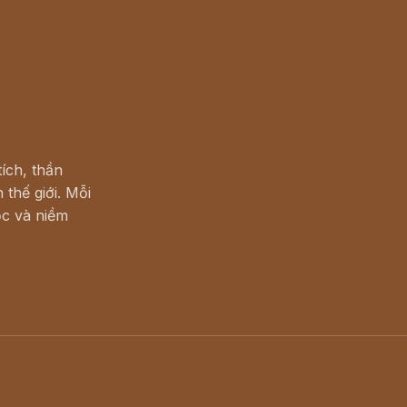
ích, thần
 thế giới. Mỗi
c và niềm