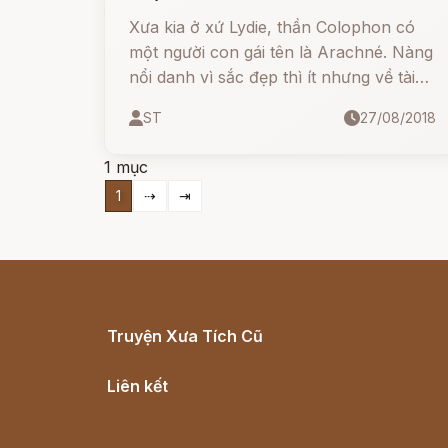
Xưa kia ở xứ Lydie, thần Colophon có
một người con gái tên là Arachné. Nàng
nổi danh vì sắc đẹp thì ít nhưng về tài
dệt vải, dệt lụa thì nhiều. Không một
ST
27/08/2018
người phụ nữ xứ Lydie nào có thể sánh
tài với nàng về nghệ thuật dệt.
1 mục
1
⇢
⇥
Truyện Xưa Tích Cũ
Cổ tích Việt Nam
Liên kết
Lịch vạn niên
Hà Nội cũ - Món ngon Hà Nội