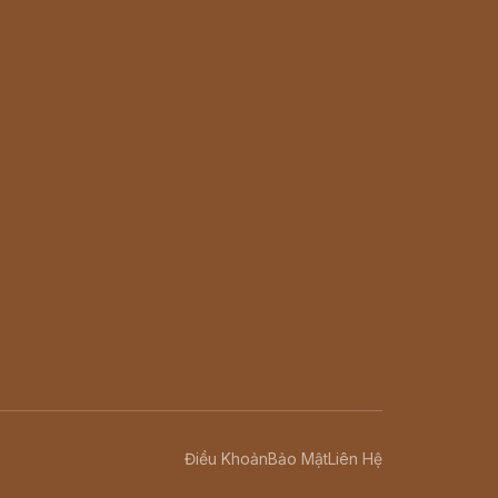
Điều Khoản
Bảo Mật
Liên Hệ