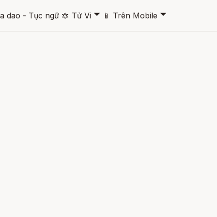
🞃
🞃
a dao - Tục ngữ
🔯
Tử Vi
📱
Trên Mobile