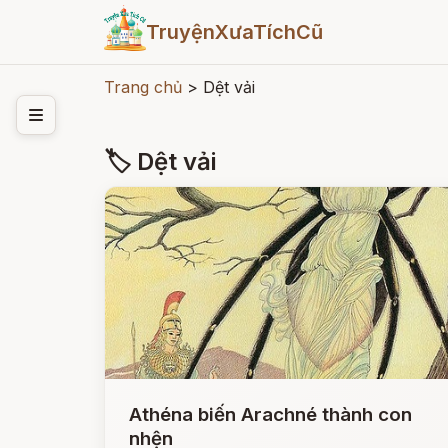
TruyệnXưaTíchCũ
Trang chủ
>
Dệt vải
🏷 Dệt vải
Athéna biến Arachné thành con
nhện