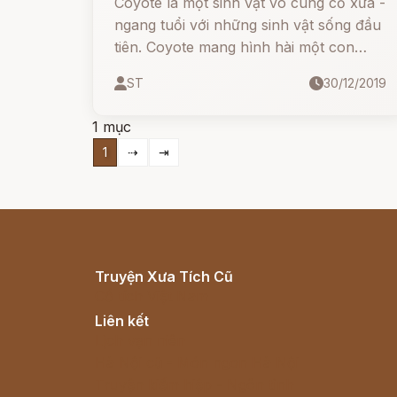
Coyote là một sinh vật vô cùng cổ xưa -
ngang tuổi với những sinh vật sống đầu
tiên. Coyote mang hình hài một con
cáo, nhưng có thể đi lại trên hai chân,
ST
30/12/2019
và có sự tinh ranh và trí tuệ vượt xa
những con cáo thông thường.
1 mục
1
⇢
⇥
Truyện Xưa Tích Cũ
Cổ tích Việt Nam
Liên kết
Lịch vạn niên
Hà Nội cũ - Món ngon Hà Nội
Truyện kiếm hiệp - Ngôn tình