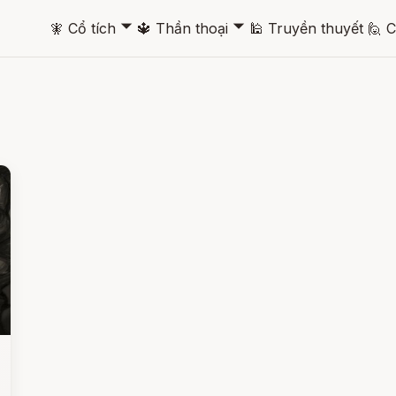
🞃
🞃
🧚
Cổ tích
🔱
Thần thoại
🕌
Truyền thuyết
🙋
C