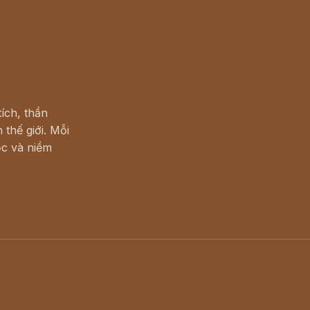
ích, thần
 thế giới. Mỗi
c và niềm