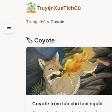
TruyệnXưaTíchCũ
Trang chủ
>
Coyote
🏷 Coyote
Coyote trộm lửa cho loài người