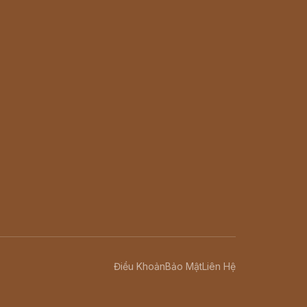
Điều Khoản
Bảo Mật
Liên Hệ