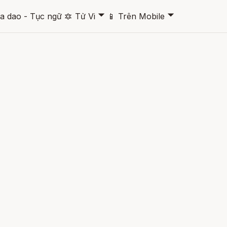
🞃
🞃
a dao - Tục ngữ
🔯
Tử Vi
📱
Trên Mobile