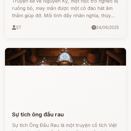
Truyện kể về Nguyễn Kỳ, một học trò nghèo bị
ruồng bỏ, may mắn được một cô đào hát âm
thầm giúp đỡ. Mối tình đầy nhân nghĩa, thủy
chung nhưng cũng đau đáu và cay đắng giữa
ST
24/06/2025
người mang lễ giáo và người mang định kiến xã
hội.
Sự tích ông đầu rau
Sự tích Ông Đầu Rau là một truyện cổ tích Việt