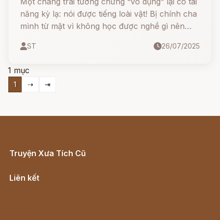
Một chàng trai tưởng chừng “vô dụng” lại có tài
năng kỳ lạ: nói được tiếng loài vật! Bị chính cha
mình từ mặt vì không học được nghề gì nên
hồn, chàng lang thang đến một lâu đài bí ẩn và
ST
26/07/2025
dần phát hiện ra khả năng phi thường của
mình…
1 mục
1
⇢
⇥
Truyện Xưa Tích Cũ
Cổ tích Việt Nam
Liên kết
Lịch vạn niên
Hà Nội cũ - Món ngon Hà Nội
Truyện kiếm hiệp - Ngôn tình