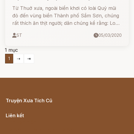
Từ Thuở xưa, ngoài biển khơi có loài Quỷ mũi
đỏ đến vùng biển Thành phố Sầm Sơn, chúng
rất thích ăn thịt người; dân chúng kể rằng: Loài
Quỷ này mình tròn trùng trục, mõm dài vêu
ST
05/03/2020
vao, răng nhọn hoắt, miệng đỏ lòm; dân chài ra
khơi đánh cá thường bị chúng ăn tươi nuốt
1 mục
sống...
1
⇢
⇥
Truyện Xưa Tích Cũ
Cổ tích Việt Nam
Liên kết
Lịch vạn niên
Hà Nội cũ - Món ngon Hà Nội