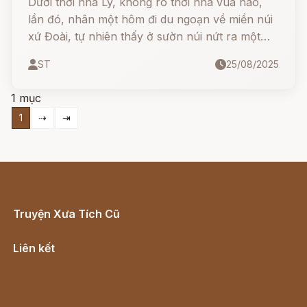
Dưới thời nhà Lý, không rõ thời nhà vua nào,
lần đó, nhân một hôm đi du ngoạn về miền núi
xứ Đoài, tự nhiên thấy ở sườn núi nứt ra một
khe rộng, rồi từ trong đi ra hai người to lớn lạ
ST
25/08/2025
thường, mỗi người vác trên vai một phiến đá
tảng như cái bồ, coi bộ không có tý gì là mệt
1 mục
nhọc.
1
⇢
⇥
Truyện Xưa Tích Cũ
Cổ tích Việt Nam
Liên kết
Lịch vạn niên
Hà Nội cũ - Món ngon Hà Nội
Truyện kiếm hiệp - Ngôn tình