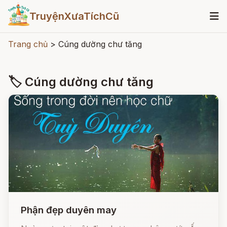
TruyệnXưaTíchCũ
Trang chủ
>
Cúng dường chư tăng
🏷 Cúng dường chư tăng
Phận đẹp duyên may