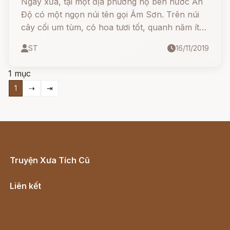
Ngày xưa, tại một địa phương nọ bên nước Ấn
Độ có một ngọn núi tên gọi Ảm Sơn. Trên núi
cây cối um tùm, cỏ hoa tươi tốt, quanh năm ít
có người qua lại, thực là một cảnh thích nghi
ST
16/11/2019
cho những ai muốn lên đây tu hành.
1 mục
1
⇢
⇥
Truyện Xưa Tích Cũ
Cổ tích Việt Nam
Liên kết
Lịch vạn niên
Hà Nội cũ - Món ngon Hà Nội
Truyện kiếm hiệp - Ngôn tình