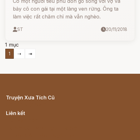
Có một người tiều phu đốn gỗ sống với vợ và
bảy cô con gái tại một làng ven rừng. Ông ta
làm việc rất chăm chỉ mà vẫn nghèo.
ST
20/11/2018
1 mục
1
⇢
⇥
Truyện Xưa Tích Cũ
Cổ tích Việt Nam
Liên kết
Lịch vạn niên
Hà Nội cũ - Món ngon Hà Nội
Truyện kiếm hiệp - Ngôn tình