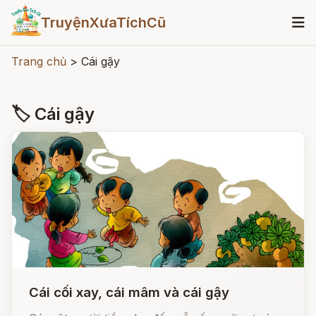
TruyệnXưaTíchCũ
Trang chủ
>
Cái gậy
🏷 Cái gậy
Cái cối xay, cái mâm và cái gậy