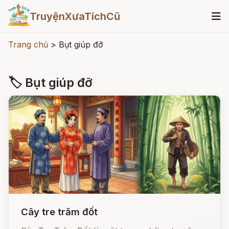
TruyệnXưaTíchCũ
Trang chủ
>
Bụt giúp đỡ
🏷 Bụt giúp đỡ
Cây tre trăm đốt