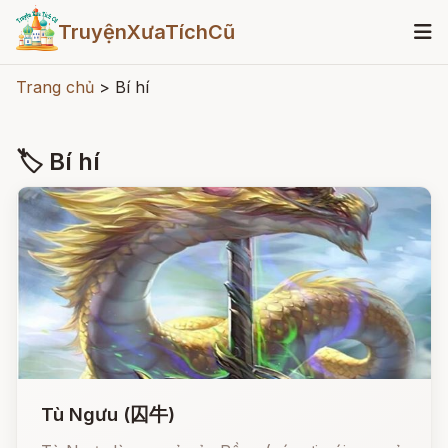
TruyệnXưaTíchCũ
Trang chủ
>
Bí hí
🏷 Bí hí
Tù Ngưu (囚牛)