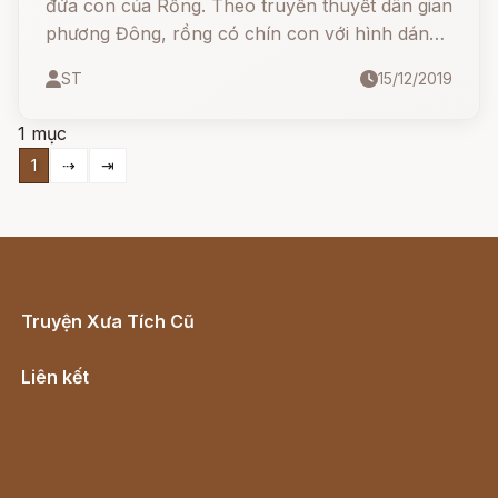
đứa con của Rồng. Theo truyền thuyết dân gian
phương Đông, rồng có chín con với hình dáng
và sở thích hoàn toàn khác nhau.
ST
15/12/2019
1 mục
1
⇢
⇥
Truyện Xưa Tích Cũ
Cổ tích Việt Nam
Liên kết
Lịch vạn niên
Hà Nội cũ - Món ngon Hà Nội
Truyện kiếm hiệp - Ngôn tình
Download - Tải Miễn Phí