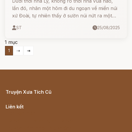
Dưới thời nhà Lý, không rõ thời nhà vua nào,
lần đó, nhân một hôm đi du ngoạn về miền núi
xứ Đoài, tự nhiên thấy ở sườn núi nứt ra một
khe rộng, rồi từ trong đi ra hai người to lớn lạ
ST
25/08/2025
thường, mỗi người vác trên vai một phiến đá
tảng như cái bồ, coi bộ không có tý gì là mệt
1 mục
nhọc.
1
⇢
⇥
Truyện Xưa Tích Cũ
Cổ tích Việt Nam
Liên kết
Lịch vạn niên
Hà Nội cũ - Món ngon Hà Nội
Truyện kiếm hiệp - Ngôn tình