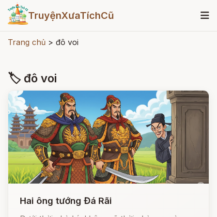
TruyệnXưaTíchCũ
Trang chủ
>
đô voi
🏷 đô voi
Hai ông tướng Đá Rãi