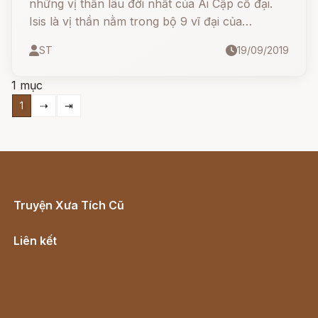
những vị thần lâu đời nhất của Ai Cập cổ đại.
Isis là vị thần nằm trong bộ 9 vĩ đại của
Heliopolis trong tôn giáo Ai Cập cổ đại.
ST
19/09/2019
1 mục
1
⇢
⇥
Truyện Xưa Tích Cũ
Cổ tích Việt Nam
Liên kết
Lịch vạn niên
Hà Nội cũ - Món ngon Hà Nội
Truyện kiếm hiệp - Ngôn tình
Download - Tải Miễn Phí