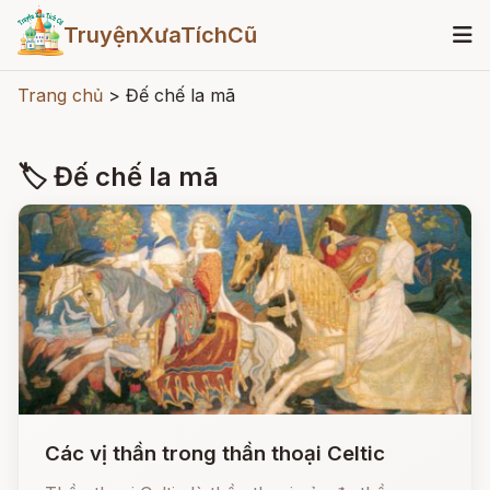
TruyệnXưaTíchCũ
Trang chủ
>
Đế chế la mã
🏷 Đế chế la mã
Các vị thần trong thần thoại Celtic