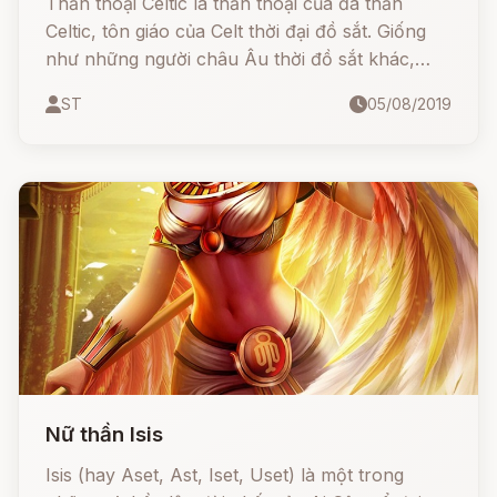
Thần thoại Celtic là thần thoại của đa thần
Celtic, tôn giáo của Celt thời đại đồ sắt. Giống
như những người châu Âu thời đồ sắt khác,
người Celt duy trì một cấu trúc thần thoại và
ST
05/08/2019
tôn giáo đa thần. Người Celt sớm tiếp xúc gần
gũi với La Mã cổ đại, chẳng hạn như người Gaul
và người Celt, thần thoại của họ đã mai một dần
trong Đế chế La Mã, họ chuyển sang Kitô giáo
và mất đi ngôn ngữ Celtic. Thần thoại của họ đã
được bảo tồn chủ yếu là thông qua các nguồn
tài liệu La Mã và Kitô giáo đương đại.
Nữ thần Isis
Isis (hay Aset, Ast, Iset, Uset) là một trong