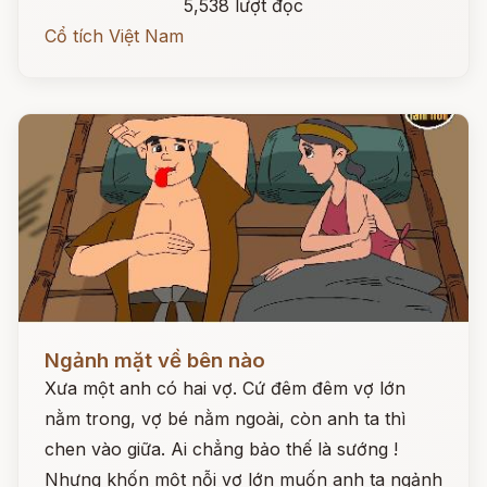
5,538 lượt đọc
Cổ tích Việt Nam
Đọc ngay
Ngảnh mặt về bên nào
Xưa một anh có hai vợ. Cứ đêm đêm vợ lớn
nằm trong, vợ bé nằm ngoài, còn anh ta thì
chen vào giữa. Ai chẳng bảo thế là sướng !
Nhưng khốn một nỗi vợ lớn muốn anh ta ngảnh