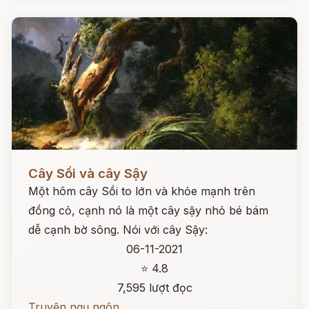
Đọc ngay
Cây Sồi và cây Sậy
Một hôm cây Sồi to lớn và khỏe mạnh trên
đồng cỏ, cạnh nó là một cây sậy nhỏ bé bám
dễ cạnh bờ sông. Nói với cây Sậy:
06-11-2021
⭐ 4.8
7,595 lượt đọc
Truyện ngụ ngôn