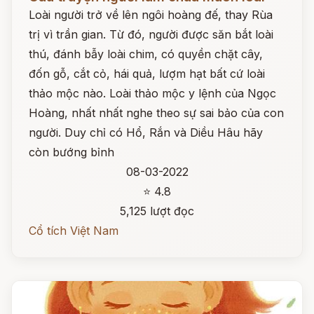
Loài người trở về lên ngôi hoàng đế, thay Rùa
trị vì trần gian. Từ đó, người được săn bắt loài
thú, đánh bẫy loài chim, có quyền chặt cây,
đốn gỗ, cắt cỏ, hái quả, lượm hạt bất cứ loài
thảo mộc nào. Loài thảo mộc y lệnh của Ngọc
Hoàng, nhất nhất nghe theo sự sai bảo của con
người. Duy chỉ có Hổ, Rắn và Diều Hâu hãy
còn bướng bỉnh
08-03-2022
⭐ 4.8
5,125 lượt đọc
Cổ tích Việt Nam