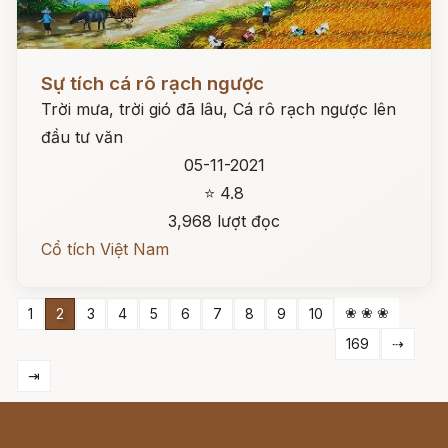
Đọc ngay
Sự tích cá rô rạch ngược
Trời mưa, trời gió đã lâu, Cá rô rạch ngược lên
đầu tư văn
05-11-2021
⭐ 4.8
3,968 lượt đọc
Cổ tích Việt Nam
❀ ❀ ❀
1
2
3
4
5
6
7
8
9
10
169
⇢
⇥