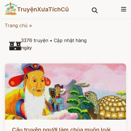
TruyệnXưaTíchCũ
Trang chủ
>
3376 truyện
•
Cập nhật hàng
🏰
ngày
Đọc ngay
Câu truyện người làm chúa muôn loài