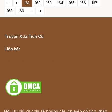
⇤
⇠
161
162
163
164
165
166
167
168
169
⇢
⇥
Truyện Xưa Tích Cũ
Cổ tích Việt Nam
Liên kết
Lịch vạn niên
Hà Nội cũ - Món ngon Hà Nội
Truyện kiếm hiệp - Ngôn tình
Download - Tải Miễn Phí
Nơi lưu giữ và chia sẻ những câu chuyện cổ tích, thần