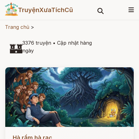
TruyệnXưaTíchCũ
Trang chủ
>
3376 truyện
•
Cập nhật hàng
🏰
ngày
Đọc ngay
Hà rầm hà rạc