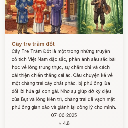
Đọc ngay
Cây tre trăm đốt
Cây Tre Trăm Đốt là một trong những truyện
cổ tích Việt Nam đặc sắc, phản ánh sâu sắc bài
học về lòng trung thực, sự chăm chỉ và cách
cái thiện chiến thắng cái ác. Câu chuyện kể về
một chàng trai cày chất phác, bị phú ông lừa
dối lời hứa gả con gái. Nhờ sự giúp đỡ kỳ diệu
của Bụt và lòng kiên trì, chàng trai đã vạch mặt
phú ông gian xảo và giành lại công lý cho mình.
07-06-2025
⭐ 4.8