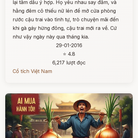
lại tâm dầu ý hợp. Họ yêu nhau say đắm, và
hằng đêm cô thiếu nữ lén để mở cửa phòng
rước cậu trai vào tình tự, trò chuyện mãi đến
khi gà gáy hừng đông, cậu trai mới ra về. Cứ
như vậy ngày này qua tháng kia.
29-01-2016
⭐ 4.8
6,217 lượt đọc
Cổ tích Việt Nam