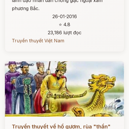
lãnh đạo nhân dân chống giặc ngoại xâm
phương Bắc.
26-01-2016
⭐ 4.8
23,186 lượt đọc
Truyền thuyết Việt Nam
Đọc ngay
Truyền thuyết về hồ gươm, rùa "thần"