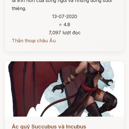
là linh hồn của sông ngòi và những dòng suối
thiêng.
13-07-2020
⭐ 4.8
7,097 lượt đọc
Thần thoại châu Âu
Đọc ngay
Ác quỷ Succubus và Incubus