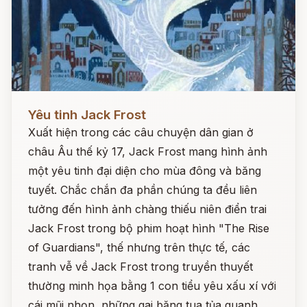
Đọc ngay
Yêu tinh Jack Frost
Xuất hiện trong các câu chuyện dân gian ở
châu Âu thế kỷ 17, Jack Frost mang hình ảnh
một yêu tinh đại diện cho mùa đông và băng
tuyết. Chắc chắn đa phần chúng ta đều liên
tưởng đến hình ảnh chàng thiếu niên điển trai
Jack Frost trong bộ phim hoạt hình "The Rise
of Guardians", thế nhưng trên thực tế, các
tranh vễ về Jack Frost trong truyền thuyết
thường minh họa bằng 1 con tiểu yêu xấu xí với
cái mũi nhọn, những gai băng tua tủa quanh