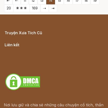
⇤
⇠
11
12
13
14
15
16
17
18
19
❀ ❀ ❀
20
169
⇢
⇥
Truyện Xưa Tích Cũ
Cổ tích Việt Nam
Liên kết
Lịch vạn niên
Hà Nội cũ - Món ngon Hà Nội
Truyện kiếm hiệp - Ngôn tình
Download - Tải Miễn Phí
Nơi lưu giữ và chia sẻ những câu chuyện cổ tích, thần