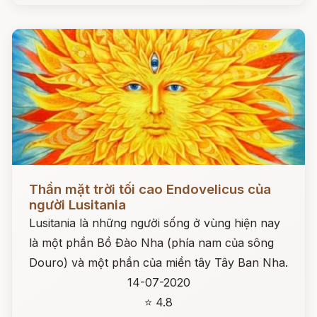
Đọc ngay
Thần mặt trời tối cao Endovelicus của
người Lusitania
Lusitania là những người sống ở vùng hiện nay
là một phần Bồ Đào Nha (phía nam của sông
Douro) và một phần của miền tây Tây Ban Nha.
14-07-2020
⭐ 4.8