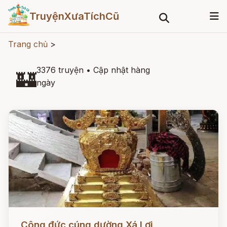
TruyệnXưaTíchCũ
Trang chủ
>
3376 truyện
•
Cập nhật hàng
🏰
ngày
Đọc ngay
Công đức cúng dường Xá Lợi