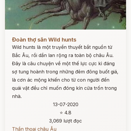
Đọc ngay
Đoàn thợ săn Wild hunts
Wild hunts là một truyền thuyết bắt nguồn từ
Bắc Âu, rồi dần lan rộng ra toàn bộ châu Âu.
Đây là câu chuyện về một thế lực cực kì đáng
sợ tung hoành trong những đêm đông buốt giá,
là cơn ác mộng khiến cho từ con người đến
quái vật đều chỉ muốn đóng kín cửa trốn trong
nhà.
13-07-2020
⭐ 4.8
3,069 lượt đọc
Thần thoại châu Âu