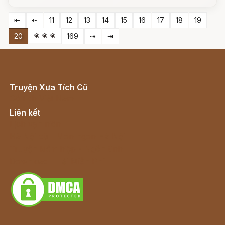
⇤
⇠
11
12
13
14
15
16
17
18
19
❀ ❀ ❀
20
169
⇢
⇥
Truyện Xưa Tích Cũ
Cổ tích Việt Nam
Liên kết
Lịch vạn niên
Hà Nội cũ - Món ngon Hà Nội
Truyện kiếm hiệp - Ngôn tình
Download - Tải Miễn Phí