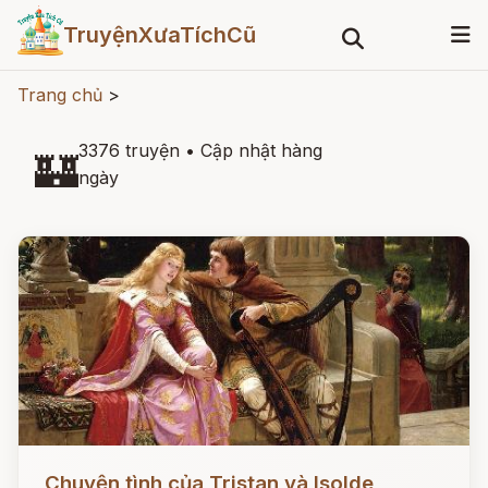
TruyệnXưaTíchCũ
Trang chủ
>
3376 truyện
•
Cập nhật hàng
🏰
ngày
Đọc ngay
Chuyện tình của Tristan và Isolde