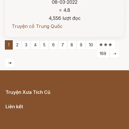
08-03-2022
⭐ 4.8
4,556 lượt đọc
Truyện cổ Trung Quốc
❀ ❀ ❀
1
2
3
4
5
6
7
8
9
10
169
⇢
⇥
Truyện Xưa Tích Cũ
Cổ tích Việt Nam
Liên kết
Lịch vạn niên
Hà Nội cũ - Món ngon Hà Nội
Truyện kiếm hiệp - Ngôn tình