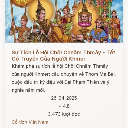
Đọc ngay
Sự Tích Lễ Hội Chôl Chnăm Thmây - Tết
Cổ Truyền Của Người Khmer
Khám phá sự tích lễ hội Chôl Chnăm Thmây
của người Khmer: câu chuyện về Thom Ma Bal,
cuộc đấu trí kỳ diệu với Đại Phạm Thiên và ý
nghĩa năm mới.
26-04-2025
⭐ 4.8
3,473 lượt đọc
Cổ tích Việt Nam