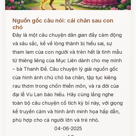
Đọc ngay
Nguồn gốc câu nói: cái chân sau con
chó
Đây là một câu chuyện dân gian đầy cảm động
và sâu sắc, kể về lòng thành bị hiểu sai, sự
tham lam của con người và trên hết là tình mẫu
tử thiêng liêng của Mục Liên dành cho mẹ mình
– bà Thanh Đề. Câu chuyện lý giải nguồn gốc
của hình ảnh chú chó ba chân, tập tục kiêng
rau thơm trong chốn thiền môn, và ra đời của
đại lễ Vu Lan báo hiếu. Hãy cùng lắng nghe
toàn bộ câu chuyện cổ tích kỳ bí này, với giọng
kể truyền cảm và hình ảnh minh họa hấp dẫn,
phù hợp cho cả người lớn và trẻ nhỏ.
04-06-2025