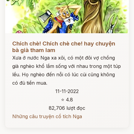
Đọc ngay
Chích chè! Chích chè che! hay chuyện
bà già tham lam
Xưa ở nước Nga xa xôi, có một đôi vợ chồng
già nghèo khổ lắm sống với nhau trong một túp
lều. Họ nghèo đến nỗi có lúc củi cũng không
có đủ tiền mua.
11-11-2022
⭐ 4.8
82,706 lượt đọc
Những câu truyện cổ tích Nga