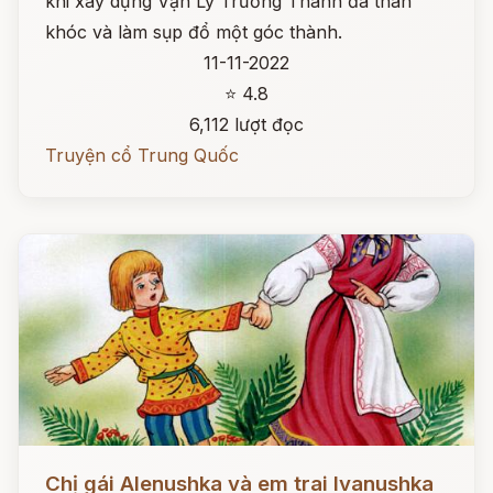
khi xây dựng Vạn Lý Trường Thành đã than
khóc và làm sụp đổ một góc thành.
11-11-2022
⭐ 4.8
6,112 lượt đọc
Truyện cổ Trung Quốc
Đọc ngay
Chị gái Alenushka và em trai Ivanushka