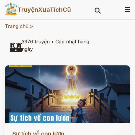
TruyệnXưaTíchCũ
Trang chủ
>
3376 truyện
•
Cập nhật hàng
🏰
ngày
Đọc ngay
Sự tích về con lươn