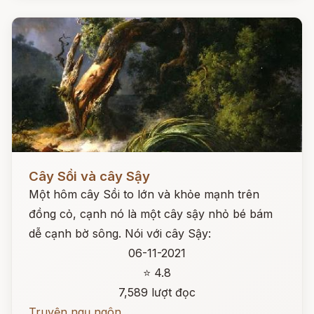
Đọc ngay
Cây Sồi và cây Sậy
Một hôm cây Sồi to lớn và khỏe mạnh trên
đồng cỏ, cạnh nó là một cây sậy nhỏ bé bám
dễ cạnh bờ sông. Nói với cây Sậy:
06-11-2021
⭐ 4.8
7,589 lượt đọc
Truyện ngụ ngôn