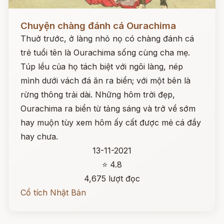
Đọc ngay
Chuyện chàng đánh cá Ourachima
Thuở trước, ở làng nhỏ nọ có chàng đánh cá
trẻ tuổi tên là Ourachima sống cùng cha mẹ.
Túp lều của họ tách biệt với ngôi làng, nép
mình dưới vách đá ăn ra biển; với một bên là
rừng thông trải dài. Những hôm trời đẹp,
Ourachima ra biển từ tảng sáng và trở về sớm
hay muộn tùy xem hôm ấy cất được mẻ cá đầy
hay chưa.
13-11-2021
⭐ 4.8
4,675 lượt đọc
Cổ tích Nhật Bản