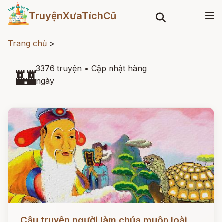
TruyệnXưaTíchCũ
Trang chủ
>
3376 truyện
•
Cập nhật hàng
🏰
ngày
Đọc ngay
Câu truyện người làm chúa muôn loài