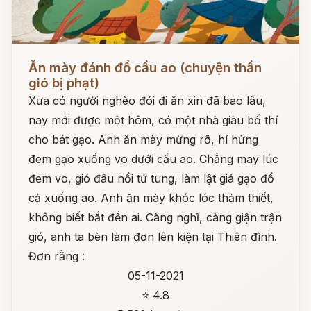
Đọc ngay
Ăn mày đánh đổ cầu ao (chuyện thần
gió bị phạt)
Xưa có người nghèo đói đi ăn xin đã bao lâu,
nay mới được một hôm, có một nhà giàu bố thí
cho bát gạo. Anh ăn mày mừng rỡ, hí hửng
đem gạo xuống vo dưới cầu ao. Chẳng may lúc
đem vo, gió đâu nổi tứ tung, làm lật giá gạo đổ
cả xuống ao. Anh ăn mày khóc lóc thảm thiết,
không biết bắt đền ai. Càng nghĩ, càng giận trận
gió, anh ta bèn làm đơn lên kiện tại Thiên đình.
Đơn rằng :
05-11-2021
⭐ 4.8