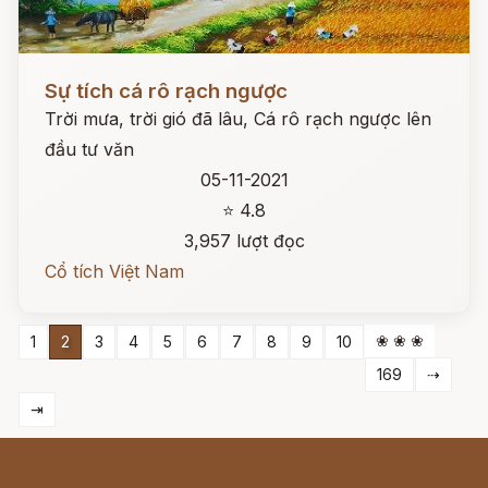
Đọc ngay
Sự tích cá rô rạch ngược
Trời mưa, trời gió đã lâu, Cá rô rạch ngược lên
đầu tư văn
05-11-2021
⭐ 4.8
3,957 lượt đọc
Cổ tích Việt Nam
❀ ❀ ❀
1
2
3
4
5
6
7
8
9
10
169
⇢
⇥