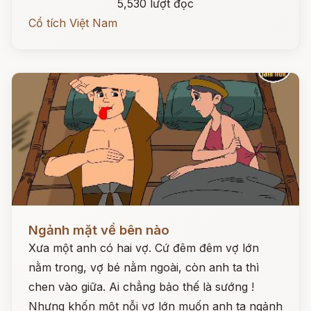
5,530 lượt đọc
Cổ tích Việt Nam
Đọc ngay
Ngảnh mặt về bên nào
Xưa một anh có hai vợ. Cứ đêm đêm vợ lớn
nằm trong, vợ bé nằm ngoài, còn anh ta thì
chen vào giữa. Ai chẳng bảo thế là sướng !
Nhưng khốn một nỗi vợ lớn muốn anh ta ngảnh