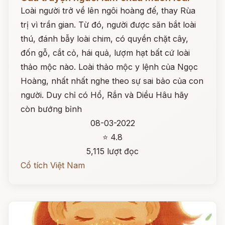
Loài người trở về lên ngôi hoàng đế, thay Rùa
trị vì trần gian. Từ đó, người được săn bắt loài
thú, đánh bẫy loài chim, có quyền chặt cây,
đốn gỗ, cắt cỏ, hái quả, lượm hạt bất cứ loài
thảo mộc nào. Loài thảo mộc y lệnh của Ngọc
Hoàng, nhất nhất nghe theo sự sai bảo của con
người. Duy chỉ có Hổ, Rắn và Diều Hâu hãy
còn bướng bỉnh
08-03-2022
⭐ 4.8
5,115 lượt đọc
Cổ tích Việt Nam