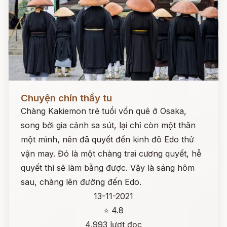
Đọc ngay
Chuyện chín thầy tu
Chàng Kakiemon trẻ tuổi vốn quê ở Osaka,
song bởi gia cảnh sa sút, lại chỉ còn một thân
một mình, nên đã quyết đến kinh đô Edo thử
vận may. Đó là một chàng trai cương quyết, hễ
quyết thì sẽ làm bằng được. Vậy là sáng hôm
sau, chàng lên đường đến Edo.
13-11-2021
⭐ 4.8
4,993 lượt đọc