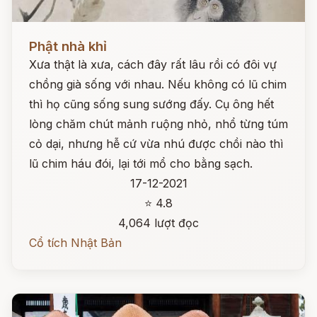
Đọc ngay
Phật nhà khỉ
Xưa thật là xưa, cách đây rất lâu rồi có đôi vự
chồng già sống với nhau. Nếu không có lũ chim
thì họ cũng sống sung sướng đấy. Cụ ông hết
lòng chăm chút mảnh ruộng nhỏ, nhổ từng túm
cỏ dại, nhưng hễ cứ vừa nhú được chồi nào thì
lũ chim háu đói, lại tới mổ cho bằng sạch.
17-12-2021
⭐ 4.8
4,064 lượt đọc
Cổ tích Nhật Bản