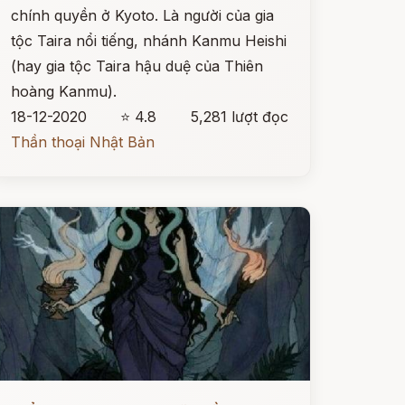
chính quyền ở Kyoto. Là người của gia
tộc Taira nổi tiếng, nhánh Kanmu Heishi
(hay gia tộc Taira hậu duệ của Thiên
hoàng Kanmu).
18-12-2020
⭐ 4.8
5,281 lượt đọc
Thần thoại Nhật Bản
ọc ngay