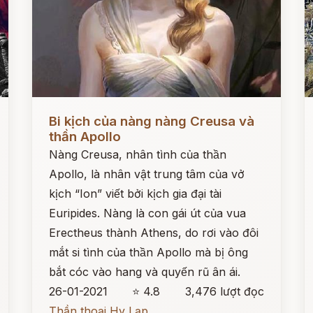
Đọc ngay
Đ
Bi kịch của nàng nàng Creusa và
thần Apollo
Nàng Creusa, nhân tình của thần
Apollo, là nhân vật trung tâm của vở
kịch “Ion” viết bởi kịch gia đại tài
Euripides. Nàng là con gái út của vua
Erectheus thành Athens, do rơi vào đôi
mắt si tình của thần Apollo mà bị ông
bắt cóc vào hang và quyến rũ ân ái.
26-01-2021
⭐ 4.8
3,476 lượt đọc
Thần thoại Hy Lạp