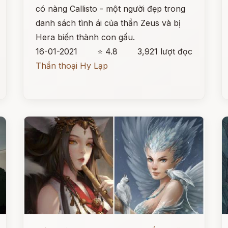
có nàng Callisto - một người đẹp trong
danh sách tình ái của thần Zeus và bị
Hera biến thành con gấu.
16-01-2021
⭐ 4.8
3,921 lượt đọc
Thần thoại Hy Lạp
Đọc ngay
Đ