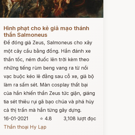
ọc ngay
Hình phạt cho kẻ giả mạo thánh
thần Salmoneus
Để đóng giả Zeus, Salmoneus cho xây
một cây cầu bằng đồng. Hắn đánh xe
thần tốc, ném đuốc lên trời kèm theo
những tiếng rùm beng vang ra từ nồi
vạc buộc kéo lê đằng sau cỗ xe, giả bộ
làm ra sấm sét. Màn cosplay thất bại
của hắn khiến thần Zeus tức giận, giáng
tia sét thiêu rụi gã bạo chúa và phá hủy
cả thị trấn mà hắn từng gây dựng.
16-01-2021
⭐ 4.8
3,108 lượt đọc
Thần thoại Hy Lạp