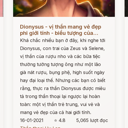
Đọc ngay
Đ
Dionysus - vị thần mang vẻ đẹp
phi giới tính - biểu tượng của...
Khá chắc nhiều bạn ở đây, khi nghe tới
Dionysus, con trai của Zeus và Selene,
vị thần của rượu nho và các bữa tiệc
thường tưởng tượng ông như một lão
già nát rượu, bụng phệ, high suốt ngày
hay đại loại thế. Nhưng các bạn có biết
rằng, thực ra thần Dionysus được miêu
tả trong thần thoại lại ngược lại hoàn
toàn: một vị thần trẻ trung, vui vẻ và
mang vẻ đẹp của cả hai giới tính.
16-01-2021
⭐ 4.8
5,065 lượt đọc