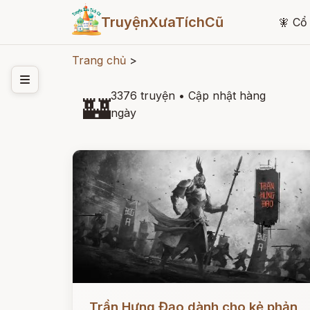
TruyệnXưaTíchCũ
🧚
Cổ 
Trang chủ
>
3376 truyện
•
Cập nhật hàng
🏰
ngày
Đọc ngay
Trần Hưng Đạo dành cho kẻ phản