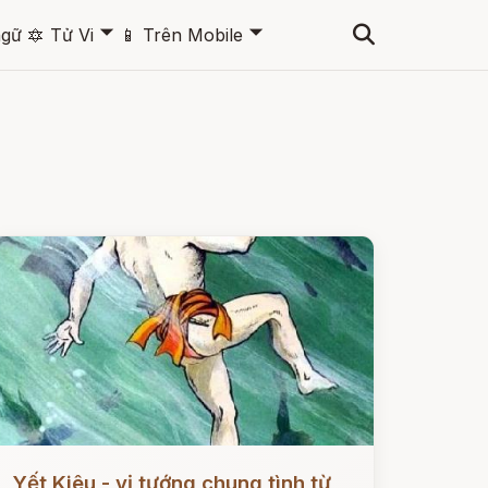
🞃
🞃
ngữ
🔯
Tử Vi
📱
Trên Mobile
ọc ngay
Yết Kiêu - vị tướng chung tình từ