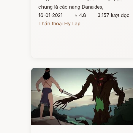
chung là các nàng Danaides,
16-01-2021
⭐ 4.8
3,157 lượt đọc
Thần thoại Hy Lạp
Đọc ngay