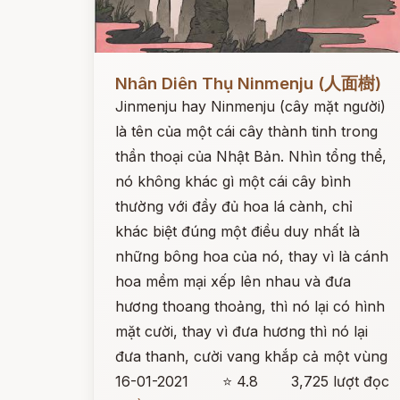
Đọc ngay
Nhân Diên Thụ Ninmenju (人面樹)
Jinmenju hay Ninmenju (cây mặt người)
là tên của một cái cây thành tinh trong
thần thoại của Nhật Bản. Nhìn tổng thể,
nó không khác gì một cái cây bình
thường với đầy đủ hoa lá cành, chỉ
khác biệt đúng một điều duy nhất là
những bông hoa của nó, thay vì là cánh
hoa mềm mại xếp lên nhau và đưa
hương thoang thoảng, thì nó lại có hình
mặt cười, thay vì đưa hương thì nó lại
đưa thanh, cười vang khắp cả một vùng
16-01-2021
⭐ 4.8
3,725 lượt đọc