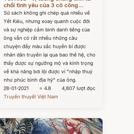
chối tình yêu của 3 cô công...
Sử sách không ghi chép quá nhiều về
Yết Kiêu, nhưng xoay quanh cuộc đời
và sự nghiệp cầm binh danh tiếng của
ông vẫn có rất nhiều những câu
chuyện đầy màu sắc huyền bí được
nhân dân truyền lại qua bao thế hệ, cho
thấy được sự ngưỡng mộ và kính trọng
về khả năng bơi lội được ví "nhập thuỷ
như phúc bình địa hỹ" của ông.
28-01-2021
⭐ 4.8
4,807 lượt đọc
Truyền thuyết Việt Nam