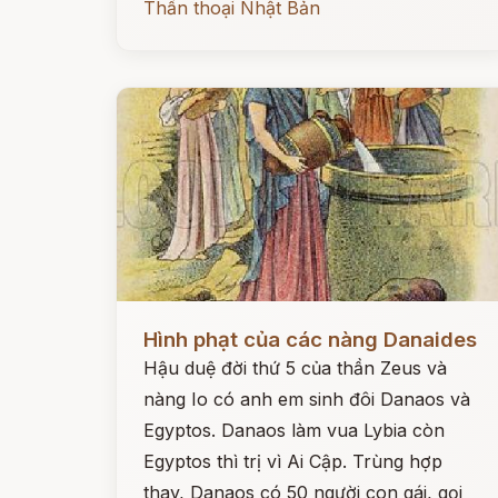
Thần thoại Nhật Bản
Đọc ngay
Hình phạt của các nàng Danaides
Hậu duệ đời thứ 5 của thần Zeus và
nàng Io có anh em sinh đôi Danaos và
Egyptos. Danaos làm vua Lybia còn
Egyptos thì trị vì Ai Cập. Trùng hợp
thay, Danaos có 50 người con gái, gọi