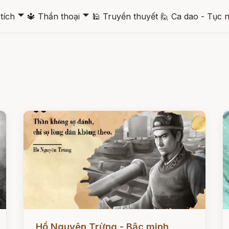
🞃
🞃
tích
🔱
Thần thoại
🕌
Truyền thuyết
🙋
Ca dao - Tục 
Đọc ngay
Đ
Hồ Nguyên Trừng - Bậc minh