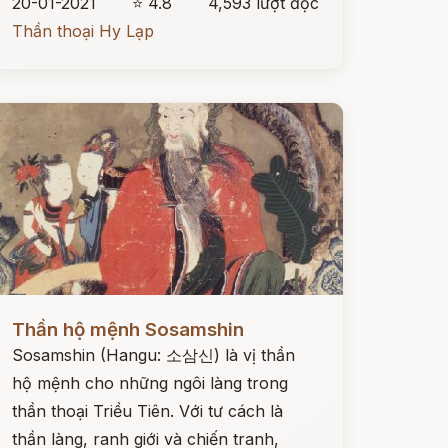
20-01-2021
⭐ 4.8
4,593 lượt đọc
Thần thoại Hy Lạp
ọc ngay
Thần hộ mệnh Sosamshin
Sosamshin (Hangu: 소삼신) là vị thần
hộ mệnh cho những ngôi làng trong
thần thoại Triều Tiên. Với tư cách là
thần làng, ranh giới và chiến tranh,