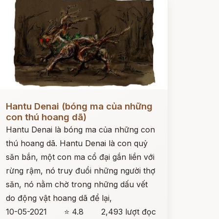
ọc ngay
Hantu Denai (bóng ma của những
con thú hoang dã)
Hantu Denai là bóng ma của những con
thú hoang dã. Hantu Denai là con quỷ
săn bắn, một con ma cổ đại gắn liền với
rừng rậm, nó truy đuổi những người thợ
săn, nó nằm chờ trong những dấu vết
do động vật hoang dã để lại,
10-05-2021
⭐ 4.8
2,493 lượt đọc