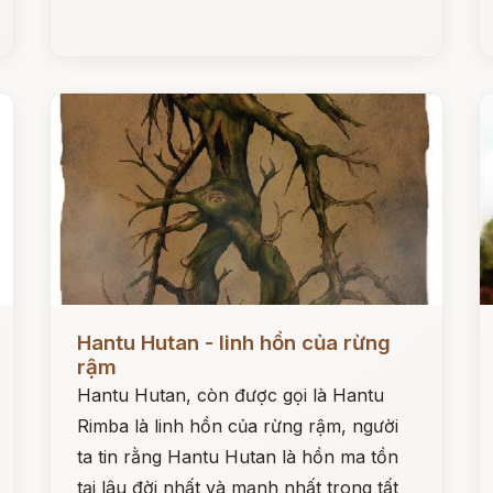
Đọc ngay
Đ
Hantu Hutan - linh hồn của rừng
rậm
Hantu Hutan, còn được gọi là Hantu
Rimba là linh hồn của rừng rậm, người
ta tin rằng Hantu Hutan là hồn ma tồn
tại lâu đời nhất và mạnh nhất trong tất