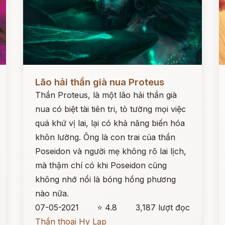
Đọc ngay
Đ
Lão hải thần già nua Proteus
Thần Proteus, là một lão hải thần già
nua có biệt tài tiên tri, tỏ tường mọi việc
quá khứ vị lai, lại có khả năng biến hóa
khôn lường. Ông là con trai của thần
Poseidon và người mẹ không rõ lai lịch,
mà thậm chí có khi Poseidon cũng
không nhớ nổi là bóng hồng phương
nào nữa.
07-05-2021
⭐ 4.8
3,187 lượt đọc
Thần thoại Hy Lạp