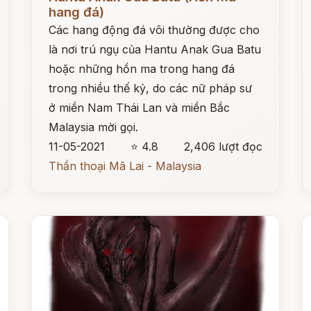
hang đá)
Các hang động đá vôi thường được cho
là nơi trú ngụ của Hantu Anak Gua Batu
hoặc những hồn ma trong hang đá
trong nhiều thế kỷ, do các nữ pháp sư
ở miền Nam Thái Lan và miền Bắc
Malaysia mời gọi.
11-05-2021
⭐ 4.8
2,406 lượt đọc
Thần thoại Mã Lai - Malaysia