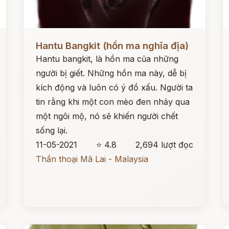
Đọc ngay
Đ
Hantu Bangkit (hồn ma nghĩa địa)
Hantu bangkit, là hồn ma của những
người bị giết. Những hồn ma này, dễ bị
kích động và luôn có ý đồ xấu. Người ta
tin rằng khi một con mèo đen nhảy qua
một ngôi mộ, nó sẽ khiến người chết
sống lại.
11-05-2021
⭐ 4.8
2,694 lượt đọc
Thần thoại Mã Lai - Malaysia