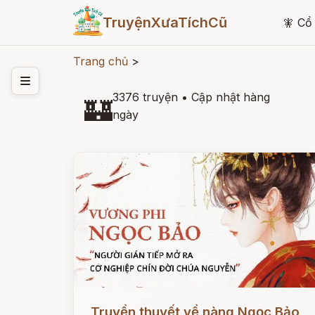
TruyệnXưaTíchCũ
🧚
Cổ 
Trang chủ
>
3376 truyện
•
Cập nhật hàng
🏰
ngày
Đọc ngay
Truyền thuyết về nàng Ngọc Bảo