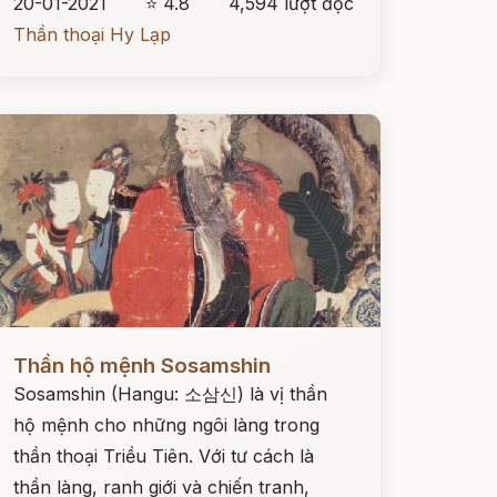
20-01-2021
⭐ 4.8
4,594 lượt đọc
Thần thoại Hy Lạp
ọc ngay
Thần hộ mệnh Sosamshin
Sosamshin (Hangu: 소삼신) là vị thần
hộ mệnh cho những ngôi làng trong
thần thoại Triều Tiên. Với tư cách là
thần làng, ranh giới và chiến tranh,