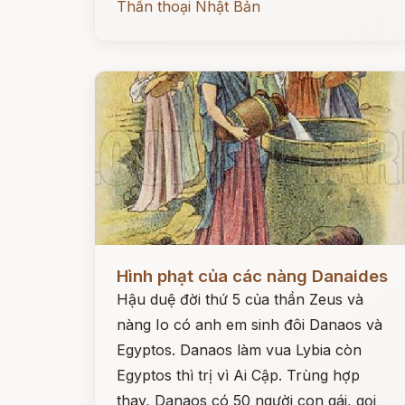
Thần thoại Nhật Bản
Đọc ngay
Hình phạt của các nàng Danaides
Hậu duệ đời thứ 5 của thần Zeus và
nàng Io có anh em sinh đôi Danaos và
Egyptos. Danaos làm vua Lybia còn
Egyptos thì trị vì Ai Cập. Trùng hợp
thay, Danaos có 50 người con gái, gọi