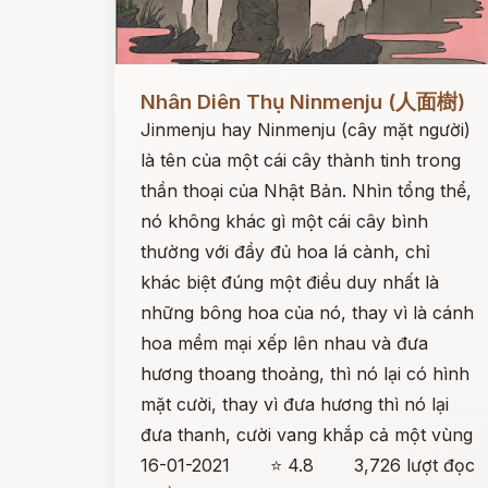
Đọc ngay
Nhân Diên Thụ Ninmenju (人面樹)
Jinmenju hay Ninmenju (cây mặt người)
là tên của một cái cây thành tinh trong
thần thoại của Nhật Bản. Nhìn tổng thể,
nó không khác gì một cái cây bình
thường với đầy đủ hoa lá cành, chỉ
khác biệt đúng một điều duy nhất là
những bông hoa của nó, thay vì là cánh
hoa mềm mại xếp lên nhau và đưa
hương thoang thoảng, thì nó lại có hình
mặt cười, thay vì đưa hương thì nó lại
đưa thanh, cười vang khắp cả một vùng
16-01-2021
⭐ 4.8
3,726 lượt đọc