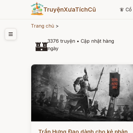
TruyệnXưaTíchCũ
🧚
Cổ 
Trang chủ
>
3376 truyện
•
Cập nhật hàng
🏰
ngày
Đọc ngay
Trần Hưng Đạo dành cho kẻ phản