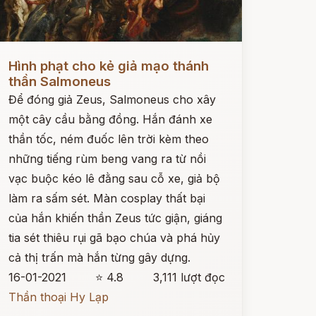
ọc ngay
Hình phạt cho kẻ giả mạo thánh
thần Salmoneus
Để đóng giả Zeus, Salmoneus cho xây
một cây cầu bằng đồng. Hắn đánh xe
thần tốc, ném đuốc lên trời kèm theo
những tiếng rùm beng vang ra từ nồi
vạc buộc kéo lê đằng sau cỗ xe, giả bộ
làm ra sấm sét. Màn cosplay thất bại
của hắn khiến thần Zeus tức giận, giáng
tia sét thiêu rụi gã bạo chúa và phá hủy
cả thị trấn mà hắn từng gây dựng.
16-01-2021
⭐ 4.8
3,111 lượt đọc
Thần thoại Hy Lạp