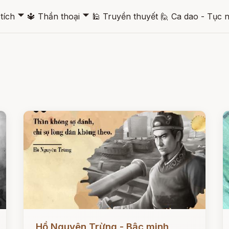
🞃
🞃
tích
🔱
Thần thoại
🕌
Truyền thuyết
🙋
Ca dao - Tục 
Đọc ngay
Đ
Hồ Nguyên Trừng - Bậc minh