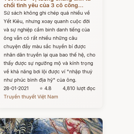
chối tình yêu của 3 cô công...
Sử sách không ghi chép quá nhiều về
Yết Kiêu, nhưng xoay quanh cuộc đời
và sự nghiệp cầm binh danh tiếng của
ông vẫn có rất nhiều những câu
chuyện đầy màu sắc huyền bí được
nhân dân truyền lại qua bao thế hệ, cho
thấy được sự ngưỡng mộ và kính trọng
về khả năng bơi lội được ví "nhập thuỷ
như phúc bình địa hỹ" của ông.
28-01-2021
⭐ 4.8
4,810 lượt đọc
Truyền thuyết Việt Nam