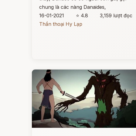
chung là các nàng Danaides,
16-01-2021
⭐ 4.8
3,159 lượt đọc
Thần thoại Hy Lạp
Đọc ngay