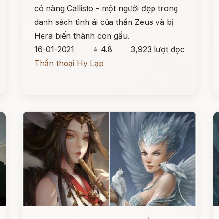
có nàng Callisto - một người đẹp trong
danh sách tình ái của thần Zeus và bị
Hera biến thành con gấu.
16-01-2021
⭐ 4.8
3,923 lượt đọc
Thần thoại Hy Lạp
Đọc ngay
Đ