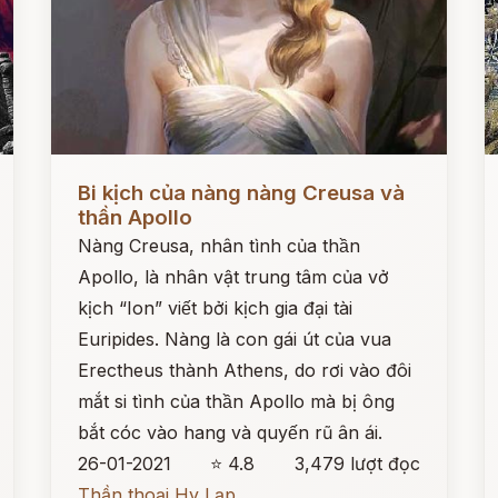
Đọc ngay
Đ
Bi kịch của nàng nàng Creusa và
thần Apollo
Nàng Creusa, nhân tình của thần
Apollo, là nhân vật trung tâm của vở
kịch “Ion” viết bởi kịch gia đại tài
Euripides. Nàng là con gái út của vua
Erectheus thành Athens, do rơi vào đôi
mắt si tình của thần Apollo mà bị ông
bắt cóc vào hang và quyến rũ ân ái.
26-01-2021
⭐ 4.8
3,479 lượt đọc
Thần thoại Hy Lạp