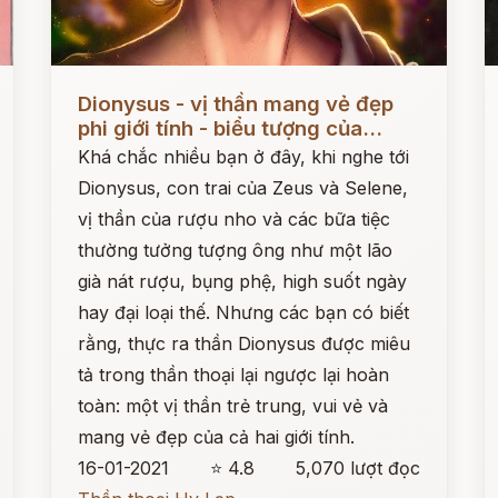
Đọc ngay
Đ
Dionysus - vị thần mang vẻ đẹp
phi giới tính - biểu tượng của...
Khá chắc nhiều bạn ở đây, khi nghe tới
Dionysus, con trai của Zeus và Selene,
vị thần của rượu nho và các bữa tiệc
thường tưởng tượng ông như một lão
già nát rượu, bụng phệ, high suốt ngày
hay đại loại thế. Nhưng các bạn có biết
rằng, thực ra thần Dionysus được miêu
tả trong thần thoại lại ngược lại hoàn
toàn: một vị thần trẻ trung, vui vẻ và
mang vẻ đẹp của cả hai giới tính.
16-01-2021
⭐ 4.8
5,070 lượt đọc