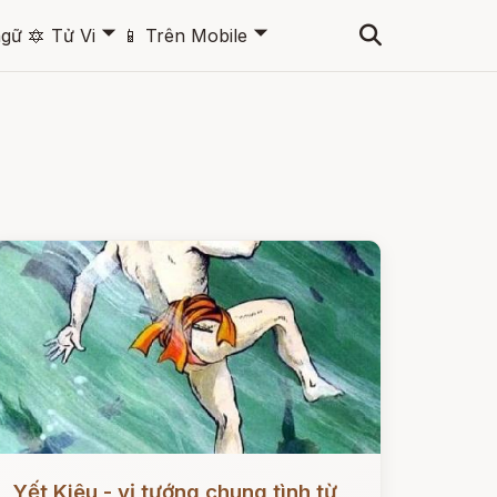
🞃
🞃
ngữ
🔯
Tử Vi
📱
Trên Mobile
ọc ngay
Yết Kiêu - vị tướng chung tình từ