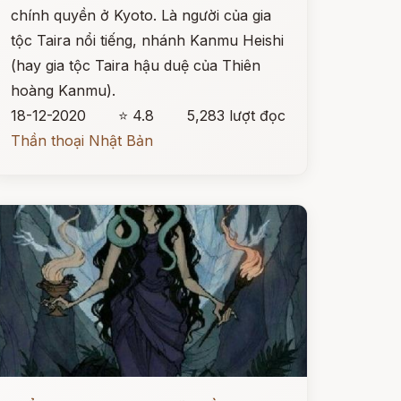
chính quyền ở Kyoto. Là người của gia
tộc Taira nổi tiếng, nhánh Kanmu Heishi
(hay gia tộc Taira hậu duệ của Thiên
hoàng Kanmu).
18-12-2020
⭐ 4.8
5,283 lượt đọc
Thần thoại Nhật Bản
ọc ngay