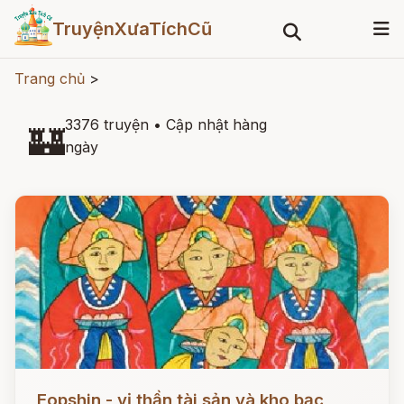
TruyệnXưaTíchCũ
Trang chủ
>
3376 truyện
•
Cập nhật hàng
🏰
ngày
Đọc ngay
Eopshin - vị thần tài sản và kho bạc