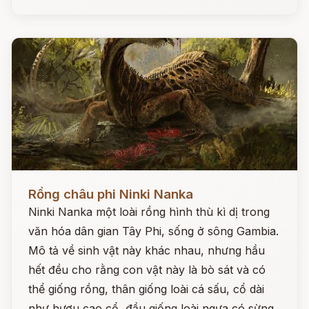
Đọc ngay
Rồng châu phi Ninki Nanka
Ninki Nanka một loài rồng hình thù kì dị trong
văn hóa dân gian Tây Phi, sống ở sông Gambia.
Mô tả về sinh vật này khác nhau, nhưng hầu
hết đều cho rằng con vật này là bò sát và có
thể giống rồng, thân giống loài cá sấu, cổ dài
như hươu cao cổ, đầu giống loài ngựa có sừng,