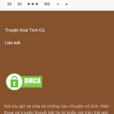
❀ ❀ ❀
29
30
169
⇢
⇥
Truyện Xưa Tích Cũ
Cổ tích Việt Nam
Liên kết
Lịch vạn niên
Hà Nội cũ - Món ngon Hà Nội
Truyện kiếm hiệp - Ngôn tình
Download - Tải Miễn Phí
Nơi lưu giữ và chia sẻ những câu chuyện cổ tích, thần
thoại và truyền thuyết bất hủ từ khắp nơi trên thế giới.