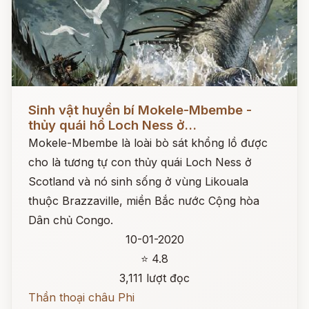
Đọc ngay
Sinh vật huyền bí Mokele-Mbembe -
thủy quái hồ Loch Ness ở...
Mokele-Mbembe là loài bò sát khổng lồ được
cho là tương tự con thủy quái Loch Ness ở
Scotland và nó sinh sống ở vùng Likouala
thuộc Brazzaville, miền Bắc nước Cộng hòa
Dân chủ Congo.
10-01-2020
⭐ 4.8
3,111 lượt đọc
Thần thoại châu Phi