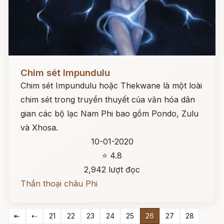
Đọc ngay
Chim sét Impundulu
Chim sét Impundulu hoặc Thekwane là một loài
chim sét trong truyền thuyết của văn hóa dân
gian các bộ lạc Nam Phi bao gồm Pondo, Zulu
và Xhosa.
10-01-2020
⭐ 4.8
2,942 lượt đọc
Thần thoại châu Phi
⇤
⇠
21
22
23
24
25
26
27
28