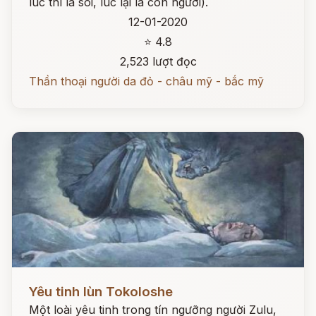
lúc thì là sói, lúc lại là con người).
12-01-2020
⭐ 4.8
2,523 lượt đọc
Thần thoại người da đỏ - châu mỹ - bắc mỹ
Đọc ngay
Yêu tinh lùn Tokoloshe
Một loài yêu tinh trong tín ngưỡng người Zulu,