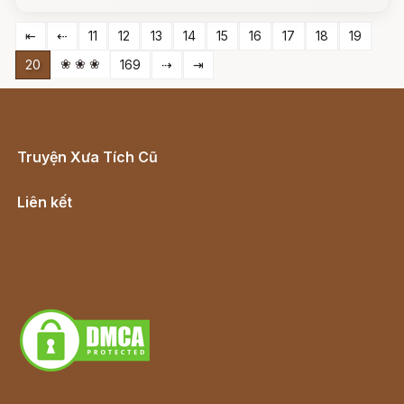
⇤
⇠
11
12
13
14
15
16
17
18
19
❀ ❀ ❀
20
169
⇢
⇥
Truyện Xưa Tích Cũ
Cổ tích Việt Nam
Liên kết
Lịch vạn niên
Hà Nội cũ - Món ngon Hà Nội
Truyện kiếm hiệp - Ngôn tình
Download - Tải Miễn Phí