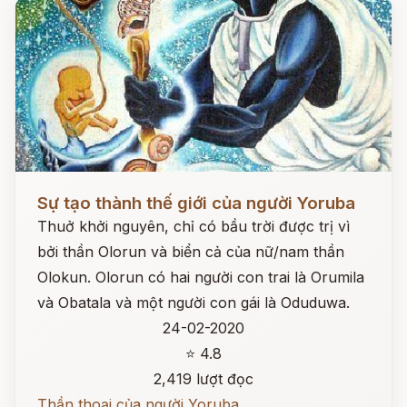
Đọc ngay
Sự tạo thành thế giới của người Yoruba
Thuở khởi nguyên, chỉ có bầu trời được trị vì
bởi thần Olorun và biển cả của nữ/nam thần
Olokun. Olorun có hai người con trai là Orumila
và Obatala và một người con gái là Oduduwa.
24-02-2020
⭐ 4.8
2,419 lượt đọc
Thần thoại của người Yoruba