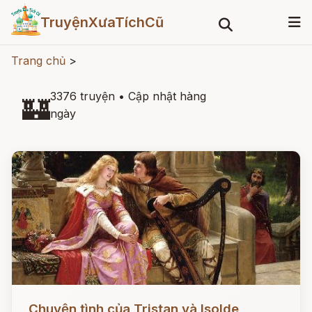
TruyệnXưaTíchCũ
Trang chủ
>
3376 truyện
•
Cập nhật hàng
🏰
ngày
Đọc ngay
Chuyện tình của Tristan và Isolde