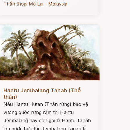
Thần thoại Mã Lai - Malaysia
ọc ngay
Hantu Jembalang Tanah (Thổ
thần)
Nếu Hantu Hutan (Thần rừng) bảo vệ
vương quốc rừng rậm thì Hantu
Jembalang hay còn gọi là Hantu Tanah
là người thực thi. Jembalang Tanah là