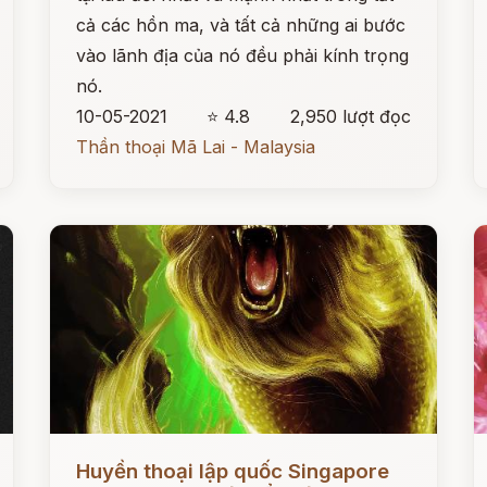
cả các hồn ma, và tất cả những ai bước
vào lãnh địa của nó đều phải kính trọng
nó.
10-05-2021
⭐ 4.8
2,950 lượt đọc
Thần thoại Mã Lai - Malaysia
Đọc ngay
Đ
Huyền thoại lập quốc Singapore