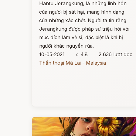
Hantu Jerangkung, là những linh hồn
của người bị sát hại, mang hình dạng
của những xác chết. Người ta tin rằng
Jerangkung được pháp sư triệu hồi với
mục đích làm vệ sĩ, đặc biệt là khi bị
người khác nguyền rủa.
10-05-2021
⭐ 4.8
2,636 lượt đọc
Thần thoại Mã Lai - Malaysia