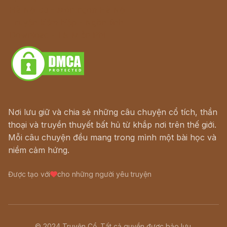
Hà Nội cũ - Món ngon Hà Nội
Truyện kiếm hiệp - Ngôn tình
Download - Tải Miễn Phí
Nơi lưu giữ và chia sẻ những câu chuyện cổ tích, thần
thoại và truyền thuyết bất hủ từ khắp nơi trên thế giới.
Mỗi câu chuyện đều mang trong mình một bài học và
niềm cảm hứng.
Được tạo với
cho những người yêu truyện
© 2024 Truyện Cổ. Tất cả quyền được bảo lưu.