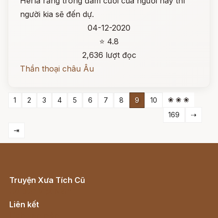
Herla rằng trong đám cưới của người này thì
người kia sẽ đến dự.
04-12-2020
⭐ 4.8
2,636 lượt đọc
Thần thoại châu Âu
❀ ❀ ❀
1
2
3
4
5
6
7
8
9
10
169
⇢
⇥
Truyện Xưa Tích Cũ
Cổ tích Việt Nam
Liên kết
Lịch vạn niên