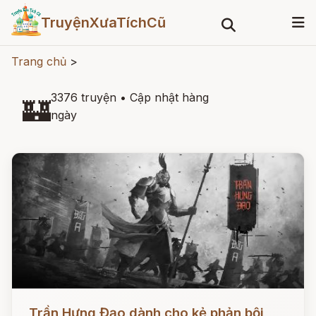
TruyệnXưaTíchCũ
Trang chủ
>
3376 truyện
•
Cập nhật hàng
🏰
ngày
Đọc ngay
Trần Hưng Đạo dành cho kẻ phản bội