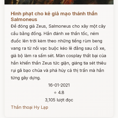
Đọc ngay
Hình phạt cho kẻ giả mạo thánh thần
Salmoneus
Để đóng giả Zeus, Salmoneus cho xây một cây
cầu bằng đồng. Hắn đánh xe thần tốc, ném
đuốc lên trời kèm theo những tiếng rùm beng
vang ra từ nồi vạc buộc kéo lê đằng sau cỗ xe,
giả bộ làm ra sấm sét. Màn cosplay thất bại của
hắn khiến thần Zeus tức giận, giáng tia sét thiêu
rụi gã bạo chúa và phá hủy cả thị trấn mà hắn
từng gây dựng.
16-01-2021
⭐ 4.8
3,105 lượt đọc
Thần thoại Hy Lạp