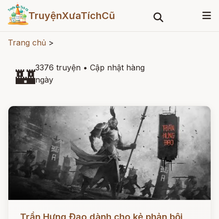
TruyệnXưaTíchCũ
Trang chủ
>
3376 truyện
•
Cập nhật hàng
🏰
ngày
Đọc ngay
Trần Hưng Đạo dành cho kẻ phản bội