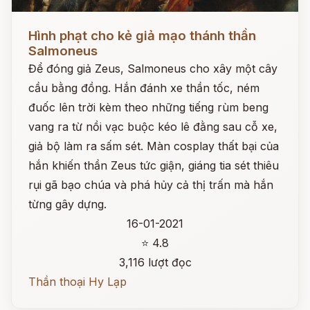
Đọc ngay
Hình phạt cho kẻ giả mạo thánh thần
Salmoneus
Để đóng giả Zeus, Salmoneus cho xây một cây
cầu bằng đồng. Hắn đánh xe thần tốc, ném
đuốc lên trời kèm theo những tiếng rùm beng
vang ra từ nồi vạc buộc kéo lê đằng sau cỗ xe,
giả bộ làm ra sấm sét. Màn cosplay thất bại của
hắn khiến thần Zeus tức giận, giáng tia sét thiêu
rụi gã bạo chúa và phá hủy cả thị trấn mà hắn
từng gây dựng.
16-01-2021
⭐ 4.8
3,116 lượt đọc
Thần thoại Hy Lạp