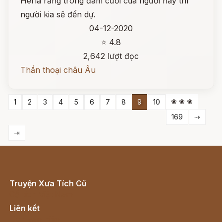
Herla rằng trong đám cưới của người này thì
người kia sẽ đến dự.
04-12-2020
⭐ 4.8
2,642 lượt đọc
Thần thoại châu Âu
❀ ❀ ❀
1
2
3
4
5
6
7
8
9
10
169
⇢
⇥
Truyện Xưa Tích Cũ
Cổ tích Việt Nam
Liên kết
Lịch vạn niên