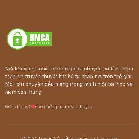
Hà Nội cũ - Món ngon Hà Nội
Truyện kiếm hiệp - Ngôn tình
Download - Tải Miễn Phí
Nơi lưu giữ và chia sẻ những câu chuyện cổ tích, thần
thoại và truyền thuyết bất hủ từ khắp nơi trên thế giới.
Mỗi câu chuyện đều mang trong mình một bài học và
niềm cảm hứng.
Được tạo với
cho những người yêu truyện
© 2024 Truyện Cổ. Tất cả quyền được bảo lưu.