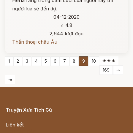
Herla rằng trong đám cưới của người này thì
người kia sẽ đến dự.
04-12-2020
⭐ 4.8
2,644 lượt đọc
Thần thoại châu Âu
❀ ❀ ❀
1
2
3
4
5
6
7
8
9
10
169
⇢
⇥
Truyện Xưa Tích Cũ
Cổ tích Việt Nam
Liên kết
Lịch vạn niên