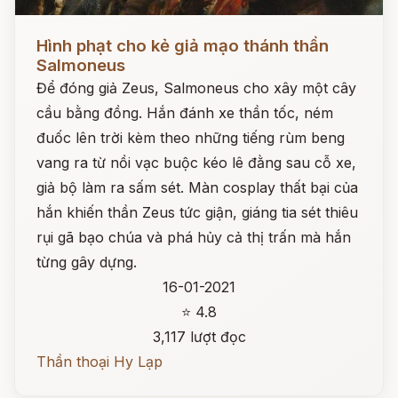
Đọc ngay
Hình phạt cho kẻ giả mạo thánh thần
Salmoneus
Để đóng giả Zeus, Salmoneus cho xây một cây
cầu bằng đồng. Hắn đánh xe thần tốc, ném
đuốc lên trời kèm theo những tiếng rùm beng
vang ra từ nồi vạc buộc kéo lê đằng sau cỗ xe,
giả bộ làm ra sấm sét. Màn cosplay thất bại của
hắn khiến thần Zeus tức giận, giáng tia sét thiêu
rụi gã bạo chúa và phá hủy cả thị trấn mà hắn
từng gây dựng.
16-01-2021
⭐ 4.8
3,117 lượt đọc
Thần thoại Hy Lạp