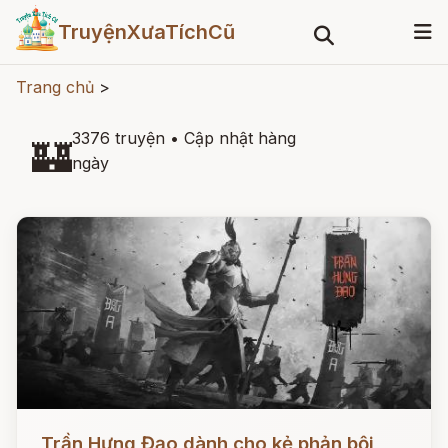
TruyệnXưaTíchCũ
Trang chủ
>
3376 truyện
•
Cập nhật hàng
🏰
ngày
Đọc ngay
Trần Hưng Đạo dành cho kẻ phản bội