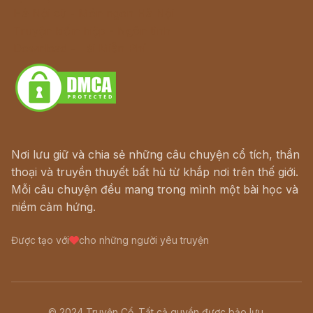
Hà Nội cũ - Món ngon Hà Nội
Truyện kiếm hiệp - Ngôn tình
Download - Tải Miễn Phí
Nơi lưu giữ và chia sẻ những câu chuyện cổ tích, thần
thoại và truyền thuyết bất hủ từ khắp nơi trên thế giới.
Mỗi câu chuyện đều mang trong mình một bài học và
niềm cảm hứng.
Được tạo với
cho những người yêu truyện
© 2024 Truyện Cổ. Tất cả quyền được bảo lưu.