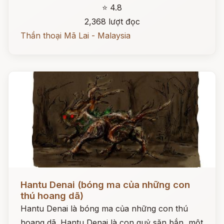
⭐ 4.8
2,368 lượt đọc
Thần thoại Mã Lai - Malaysia
Đọc ngay
Hantu Denai (bóng ma của những con
thú hoang dã)
Hantu Denai là bóng ma của những con thú
hoang dã. Hantu Denai là con quỷ săn bắn, một