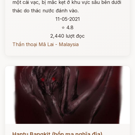
một cái vạc, bị mắc kẹt ở khu vực sâu bên dưới
thác do thác nước đánh vào.
11-05-2021
⭐ 4.8
2,440 lượt đọc
Thần thoại Mã Lai - Malaysia
Đọc ngay
Hantu Bangkit (hồn ma nghĩa địa)