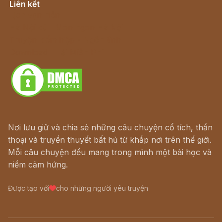
Liên kết
Lịch vạn niên
Hà Nội cũ - Món ngon Hà Nội
Truyện kiếm hiệp - Ngôn tình
Download - Tải Miễn Phí
Nơi lưu giữ và chia sẻ những câu chuyện cổ tích, thần
thoại và truyền thuyết bất hủ từ khắp nơi trên thế giới.
Mỗi câu chuyện đều mang trong mình một bài học và
niềm cảm hứng.
Được tạo với
cho những người yêu truyện