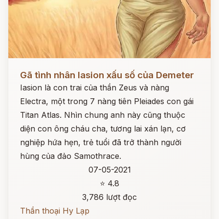
Đọc ngay
Gã tình nhân Iasion xấu số của Demeter
Iasion là con trai của thần Zeus và nàng
Electra, một trong 7 nàng tiên Pleiades con gái
Titan Atlas. Nhìn chung anh này cũng thuộc
diện con ông cháu cha, tương lai xán lạn, cơ
nghiệp hứa hẹn, trẻ tuổi đã trở thành người
hùng của đảo Samothrace.
07-05-2021
⭐ 4.8
3,786 lượt đọc
Thần thoại Hy Lạp