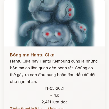
Đọc ngay
Bóng ma Hantu Cika
Hantu Cika hay Hantu Kembung cũng là những
hồn ma có liên quan đến bệnh tật. Chúng có
thể gây ra cơn đau bụng hoặc đau đầu dữ dội
cho nạn nhân.
11-05-2021
⭐ 4.8
2,411 lượt đọc
Thần thoại Mã Lai - Malaysia