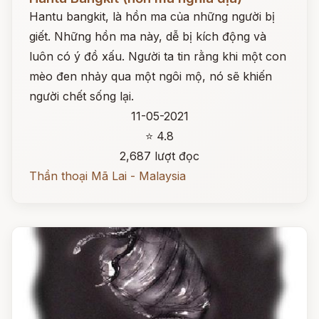
Hantu bangkit, là hồn ma của những người bị
giết. Những hồn ma này, dễ bị kích động và
luôn có ý đồ xấu. Người ta tin rằng khi một con
mèo đen nhảy qua một ngôi mộ, nó sẽ khiến
người chết sống lại.
11-05-2021
⭐ 4.8
2,687 lượt đọc
Thần thoại Mã Lai - Malaysia