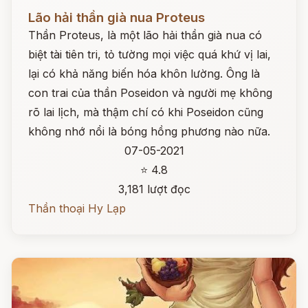
Đọc ngay
Lão hải thần già nua Proteus
Thần Proteus, là một lão hải thần già nua có
biệt tài tiên tri, tỏ tường mọi việc quá khứ vị lai,
lại có khả năng biến hóa khôn lường. Ông là
con trai của thần Poseidon và người mẹ không
rõ lai lịch, mà thậm chí có khi Poseidon cũng
không nhớ nổi là bóng hồng phương nào nữa.
07-05-2021
⭐ 4.8
3,181 lượt đọc
Thần thoại Hy Lạp