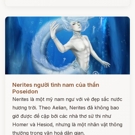
Đọc ngay
Nerites người tình nam của thần
Poseidon
Nerites là một mỹ nam ngư với vẻ đẹp sắc nước
hương trời. Theo Aelian, Nerites đã không bao
giờ được đề cập bởi các nhà thơ sử thi như
Homer và Hesiod, nhưng là một nhân vật thông
thường trong văn hoá dân gian.