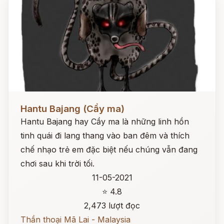
Đọc ngay
Hantu Bajang (Cầy ma)
Hantu Bajang hay Cầy ma là những linh hồn
tinh quái đi lang thang vào ban đêm và thích
chế nhạo trẻ em đặc biệt nếu chúng vẫn đang
chơi sau khi trời tối.
11-05-2021
⭐ 4.8
2,473 lượt đọc
Thần thoại Mã Lai - Malaysia