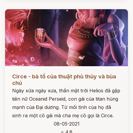
Đọc ngay
Circe - bà tổ của thuật phù thủy và bùa
chú
Ngày xửa ngày xưa, thần mặt trời Helios đã gặp
tiên nữ Oceanid Perseid, con gái của titan hùng
mạnh của Đại dương. Từ mối tình của họ đã
sinh ra một cô gái mà cha mẹ cô gọi là Circe.
08-05-2021
⭐ 4.8