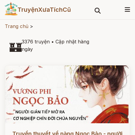
TruyệnXưaTíchCũ
Trang chủ
>
3376 truyện
•
Cập nhật hàng
🏰
ngày
Đọc ngay
Truyền thuyết về nàng Ngọc Bảo - người