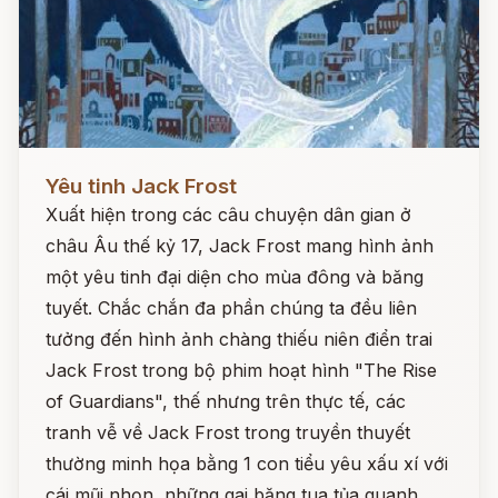
Đọc ngay
Yêu tinh Jack Frost
Xuất hiện trong các câu chuyện dân gian ở
châu Âu thế kỷ 17, Jack Frost mang hình ảnh
một yêu tinh đại diện cho mùa đông và băng
tuyết. Chắc chắn đa phần chúng ta đều liên
tưởng đến hình ảnh chàng thiếu niên điển trai
Jack Frost trong bộ phim hoạt hình "The Rise
of Guardians", thế nhưng trên thực tế, các
tranh vễ về Jack Frost trong truyền thuyết
thường minh họa bằng 1 con tiểu yêu xấu xí với
cái mũi nhọn, những gai băng tua tủa quanh