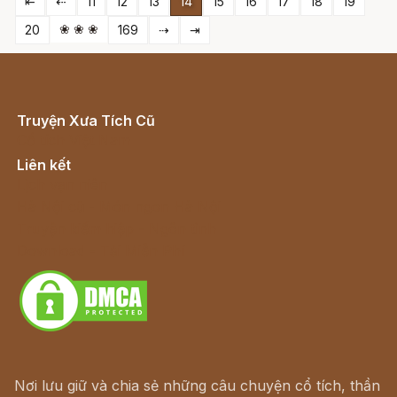
⇤
⇠
11
12
13
14
15
16
17
18
19
❀ ❀ ❀
20
169
⇢
⇥
Truyện Xưa Tích Cũ
Cổ tích Việt Nam
Liên kết
Lịch vạn niên
Hà Nội cũ - Món ngon Hà Nội
Truyện kiếm hiệp - Ngôn tình
Download - Tải Miễn Phí
Nơi lưu giữ và chia sẻ những câu chuyện cổ tích, thần