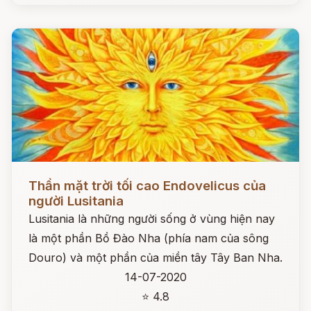
Đọc ngay
Thần mặt trời tối cao Endovelicus của
người Lusitania
Lusitania là những người sống ở vùng hiện nay
là một phần Bồ Đào Nha (phía nam của sông
Douro) và một phần của miền tây Tây Ban Nha.
14-07-2020
⭐ 4.8