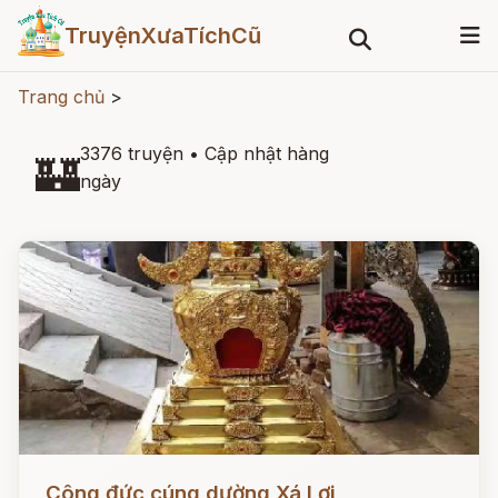
TruyệnXưaTíchCũ
Trang chủ
>
3376 truyện
•
Cập nhật hàng
🏰
ngày
Đọc ngay
Công đức cúng dường Xá Lợi