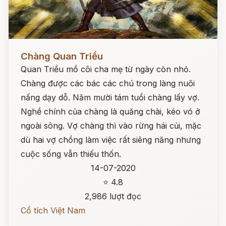
Đọc ngay
Chàng Quan Triều
Quan Triều mồ côi cha mẹ từ ngày còn nhỏ.
Chàng được các bác các chú trong làng nuôi
nấng dạy dỗ. Năm mười tám tuổi chàng lấy vợ.
Nghề chính của chàng là quăng chài, kéo vó ở
ngoài sông. Vợ chàng thì vào rừng hái củi, mặc
dù hai vợ chồng làm việc rất siêng năng nhưng
cuộc sống vẫn thiếu thốn.
14-07-2020
⭐ 4.8
2,986 lượt đọc
Cổ tích Việt Nam