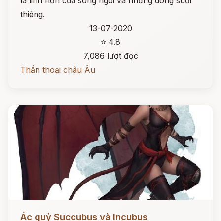
là linh hồn của sông ngòi và những dòng suối
thiêng.
13-07-2020
⭐ 4.8
7,086 lượt đọc
Thần thoại châu Âu
Đọc ngay
Ác quỷ Succubus và Incubus