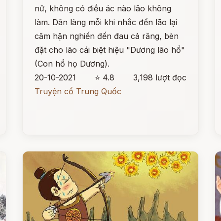
nữ, không có điều ác nào lão không
làm. Dân làng mỗi khi nhắc đến lão lại
căm hận nghiến đến đau cả răng, bèn
đặt cho lão cái biệt hiệu "Dương lão hổ"
(Con hổ họ Dương).
20-10-2021
⭐ 4.8
3,198 lượt đọc
Truyện cổ Trung Quốc