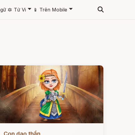
🞃
🞃
ngữ
🔯
Tử Vi
📱
Trên Mobile
ọc ngay
Con dao thần