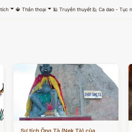
🞃
🞃
tích
🔱
Thần thoại
🕌
Truyền thuyết
🙋
Ca dao - Tục 
Đọc ngay
Đ
Sự tích Ông Tà (Nek Tà) của