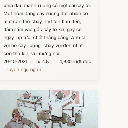
phía đầu mảnh ruộng có một cái cây to.
Một hôm đang cày ruộng đột nhiên có
một con thỏ chạy như tên bắn đến,
đâm sầm vào gốc cây to kia, gãy cổ
ngay lập tức, chết thẳng cẳng. Anh ta
vội bỏ cày ruộng, chạy vội đến nhặt
con thỏ lên, vui mừng nói:
26-10-2021
⭐ 4.8
4,830 lượt đọc
Truyện ngụ ngôn