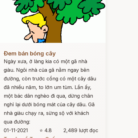
ọc ngay
Đem bán bóng cây
Ngày xưa, ở làng kia có một gã nhà
giàu. Ngôi nhà của gã nằm ngay bên
đường, còn trước cổng có một cây dâu
đã nhiều năm, to lớn um tùm. Lần ấy,
một bác dân nghèo đi qua, dừng chân
nghỉ lại dưới bóng mát của cây dâu. Gã
nhà giàu chạy ra, sừng sộ với khách
qua đường:
01-11-2021
⭐ 4.8
2,489 lượt đọc