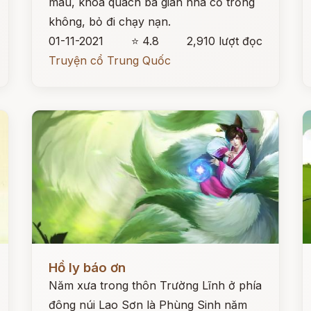
màu, khoá quách ba gian nhà cỏ trống
không, bỏ đi chạy nạn.
01-11-2021
⭐ 4.8
2,910 lượt đọc
Truyện cổ Trung Quốc
Đọc ngay
Đ
Hồ ly báo ơn
Năm xưa trong thôn Trường Lĩnh ở phía
đông núi Lao Sơn là Phùng Sinh năm