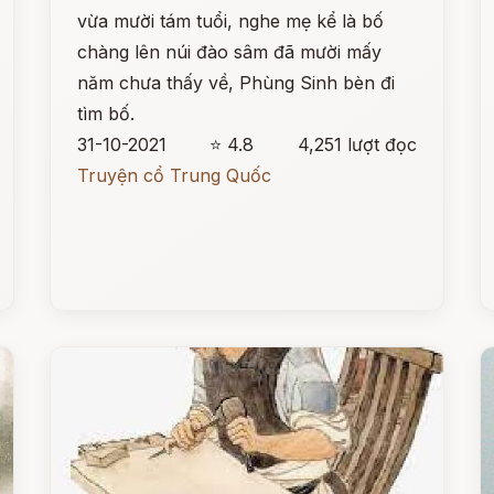
vừa mười tám tuổi, nghe mẹ kể là bố
chàng lên núi đào sâm đã mười mấy
năm chưa thấy về, Phùng Sinh bèn đi
tìm bố.
31-10-2021
⭐ 4.8
4,251 lượt đọc
Truyện cổ Trung Quốc