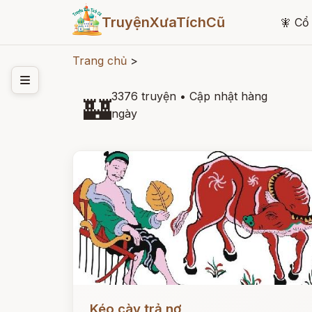
TruyệnXưaTíchCũ
🧚
Cổ 
Trang chủ
>
3376 truyện
•
Cập nhật hàng
🏰
ngày
Đọc ngay
Kéo cày trả nợ