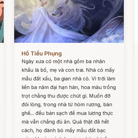
Đọc ngay
Đ
Hồ Tiểu Phụng
Ngày xưa có một nhà gồm ba nhân
khẩu là bố, mẹ và con trai. Nhà có mấy
mẫu đất xấu, ba gian nhà cỏ. Vì trời làm
liền ba năm đại hạn hán, hoa màu trồng
trọt chẳng thu được chút gì. Muốn đỡ
đói lòng, trong nhà từ hòm rương, bàn
ghế... đều bán sạch để mua lương thực
mà vẫn chẳng đủ ăn. Quả thật đã hết
cách, họ đành bỏ mấy mẫu đất bạc