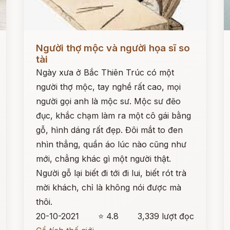
Đọc ngay
Đ
Người thợ mộc và người họa sĩ so
tài
Ngày xưa ở Bắc Thiên Trúc có một
người thợ mộc, tay nghề rất cao, mọi
người gọi anh là mộc sư. Mộc sư đẽo
đục, khắc chạm làm ra một cô gái bằng
gỗ, hình dáng rất đẹp. Đôi mắt to đen
nhìn thẳng, quần áo lúc nào cũng như
mới, chẳng khác gì một người thật.
Người gỗ lại biết đi tới đi lui, biết rót trà
mời khách, chỉ là không nói được mà
thôi.
20-10-2021
⭐ 4.8
3,339 lượt đọc