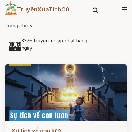
TruyệnXưaTíchCũ
Trang chủ
>
3376 truyện
•
Cập nhật hàng
🏰
ngày
Đọc ngay
Sự tích về con lươn