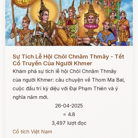
Đọc ngay
Sự Tích Lễ Hội Chôl Chnăm Thmây - Tết
Cổ Truyền Của Người Khmer
Khám phá sự tích lễ hội Chôl Chnăm Thmây
của người Khmer: câu chuyện về Thom Ma Bal,
cuộc đấu trí kỳ diệu với Đại Phạm Thiên và ý
nghĩa năm mới.
26-04-2025
⭐ 4.8
3,497 lượt đọc
Cổ tích Việt Nam