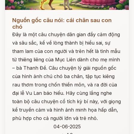
Đọc ngay
Nguồn gốc câu nói: cái chân sau con
chó
Đây là một câu chuyện dân gian đầy cảm động
và sâu sắc, kể về lòng thành bị hiểu sai, sự
tham lam của con người và trên hết là tình mẫu
tử thiêng liêng của Mục Liên dành cho mẹ mình
– bà Thanh Đề. Câu chuyện lý giải nguồn gốc
của hình ảnh chú chó ba chân, tập tục kiêng
rau thơm trong chốn thiền môn, và ra đời của
đại lễ Vu Lan báo hiếu. Hãy cùng lắng nghe
toàn bộ câu chuyện cổ tích kỳ bí này, với giọng
kể truyền cảm và hình ảnh minh họa hấp dẫn,
phù hợp cho cả người lớn và trẻ nhỏ.
04-06-2025