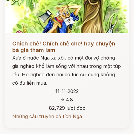
Đọc ngay
Chích chè! Chích chè che! hay chuyện
bà già tham lam
Xưa ở nước Nga xa xôi, có một đôi vợ chồng
già nghèo khổ lắm sống với nhau trong một túp
lều. Họ nghèo đến nỗi có lúc củi cũng không
có đủ tiền mua.
11-11-2022
⭐ 4.8
82,729 lượt đọc
Những câu truyện cổ tích Nga