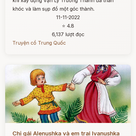
khi xây dựng Vạn Lý Trường Thành đã than
khóc và làm sụp đổ một góc thành.
11-11-2022
⭐ 4.8
6,137 lượt đọc
Truyện cổ Trung Quốc
Đọc ngay
Chị gái Alenushka và em trai Ivanushka