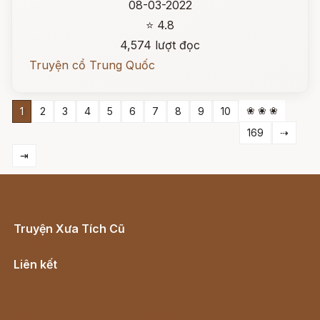
08-03-2022
⭐ 4.8
4,574 lượt đọc
Truyện cổ Trung Quốc
❀ ❀ ❀
1
2
3
4
5
6
7
8
9
10
169
⇢
⇥
Truyện Xưa Tích Cũ
Cổ tích Việt Nam
Liên kết
Lịch vạn niên
Hà Nội cũ - Món ngon Hà Nội
Truyện kiếm hiệp - Ngôn tình