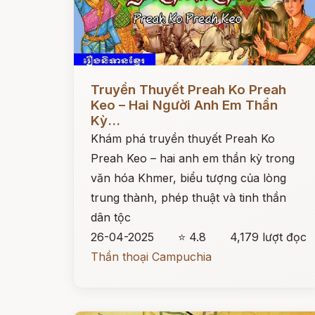
Đọc ngay
Truyền Thuyết Preah Ko Preah
Keo – Hai Người Anh Em Thần
Kỳ...
Khám phá truyền thuyết Preah Ko
Preah Keo – hai anh em thần kỳ trong
văn hóa Khmer, biểu tượng của lòng
trung thành, phép thuật và tinh thần
dân tộc
26-04-2025
⭐ 4.8
4,179 lượt đọc
Thần thoại Campuchia