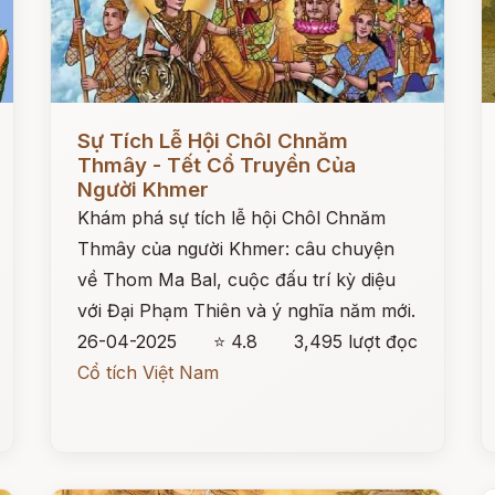
Đọc ngay
Đ
Sự Tích Lễ Hội Chôl Chnăm
Thmây - Tết Cổ Truyền Của
Người Khmer
Khám phá sự tích lễ hội Chôl Chnăm
Thmây của người Khmer: câu chuyện
về Thom Ma Bal, cuộc đấu trí kỳ diệu
với Đại Phạm Thiên và ý nghĩa năm mới.
26-04-2025
⭐ 4.8
3,495 lượt đọc
Cổ tích Việt Nam