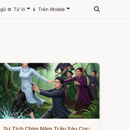
🞃
🞃
ngữ
🔯
Tử Vi
📱
Trên Mobile
ọc ngay
Sự Tích Chim Năm Trâu Sáu Cọc: