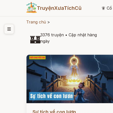
TruyệnXưaTíchCũ
🧚
Cổ 
Trang chủ
>
3376 truyện
•
Cập nhật hàng
🏰
ngày
Đọc ngay
Sự tích về con lươn