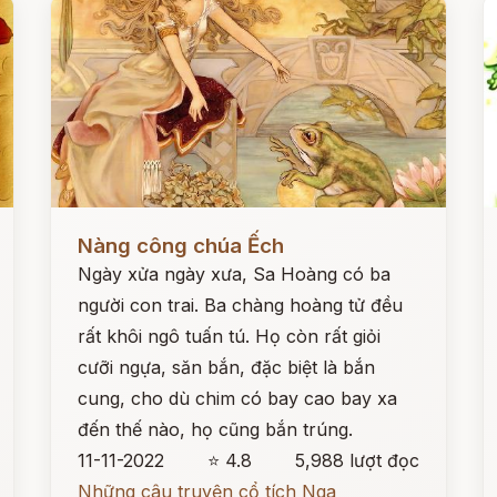
Đọc ngay
Đ
Nàng công chúa Ếch
Ngày xửa ngày xưa, Sa Hoàng có ba
người con trai. Ba chàng hoàng tử đều
rất khôi ngô tuấn tú. Họ còn rất giỏi
cưỡi ngựa, săn bắn, đặc biệt là bắn
cung, cho dù chim có bay cao bay xa
đến thế nào, họ cũng bắn trúng.
11-11-2022
⭐ 4.8
5,988 lượt đọc
Những câu truyện cổ tích Nga