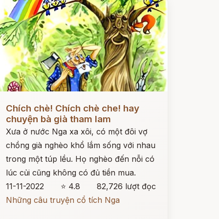
ọc ngay
Chích chè! Chích chè che! hay
chuyện bà già tham lam
Xưa ở nước Nga xa xôi, có một đôi vợ
chồng già nghèo khổ lắm sống với nhau
trong một túp lều. Họ nghèo đến nỗi có
lúc củi cũng không có đủ tiền mua.
11-11-2022
⭐ 4.8
82,726 lượt đọc
Những câu truyện cổ tích Nga