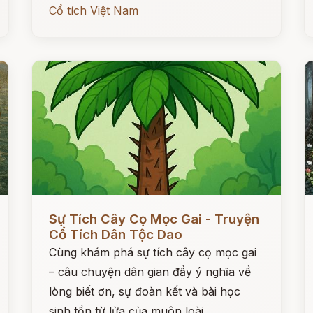
Cổ tích Việt Nam
Đọc ngay
Đ
Sự Tích Cây Cọ Mọc Gai - Truyện
Cổ Tích Dân Tộc Dao
Cùng khám phá sự tích cây cọ mọc gai
– câu chuyện dân gian đầy ý nghĩa về
lòng biết ơn, sự đoàn kết và bài học
sinh tồn từ lửa của muôn loài.