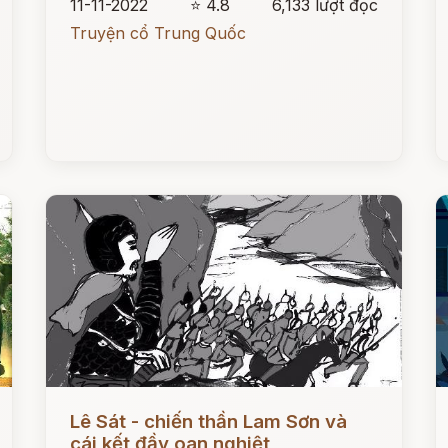
11-11-2022
⭐ 4.8
6,133 lượt đọc
Truyện cổ Trung Quốc
Đọc ngay
Đ
Lê Sát - chiến thần Lam Sơn và
cái kết đầy oan nghiệt