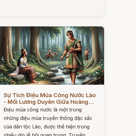
ọc ngay
Sự Tích Điệu Múa Công Nước Lào
- Mối Lương Duyên Giữa Hoàng...
Điệu múa công nước là một trong
những điệu múa truyền thống đặc sắc
của dân tộc Lào, được thể hiện trong
nhiều dịp lễ hội quan trọng. Truyền