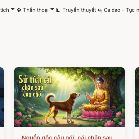
🞃
🞃
tích
🔱
Thần thoại
🕌
Truyền thuyết
🙋
Ca dao - Tục 
Đọc ngay
Đ
Nguồn gốc câu nói: cái chân sau