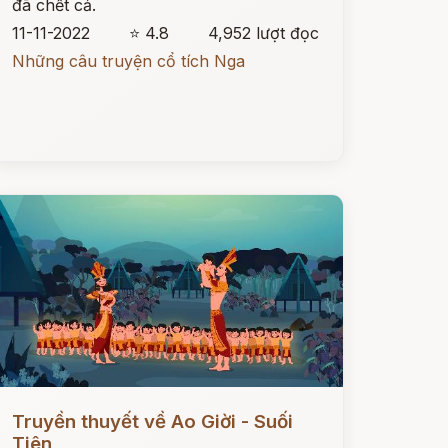
đã chết cả.
11-11-2022
⭐ 4.8
4,952 lượt đọc
Những câu truyện cổ tích Nga
ọc ngay
Truyền thuyết về Ao Giời - Suối
Tiên