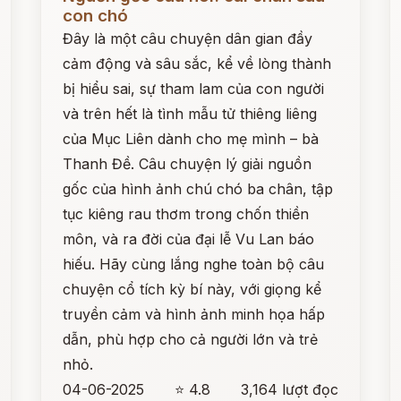
con chó
Đây là một câu chuyện dân gian đầy
cảm động và sâu sắc, kể về lòng thành
bị hiểu sai, sự tham lam của con người
và trên hết là tình mẫu tử thiêng liêng
của Mục Liên dành cho mẹ mình – bà
Thanh Đề. Câu chuyện lý giải nguồn
gốc của hình ảnh chú chó ba chân, tập
tục kiêng rau thơm trong chốn thiền
môn, và ra đời của đại lễ Vu Lan báo
hiếu. Hãy cùng lắng nghe toàn bộ câu
chuyện cổ tích kỳ bí này, với giọng kể
truyền cảm và hình ảnh minh họa hấp
dẫn, phù hợp cho cả người lớn và trẻ
nhỏ.
04-06-2025
⭐ 4.8
3,164 lượt đọc