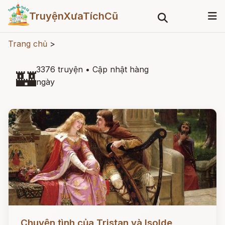
TruyệnXưaTíchCũ
Trang chủ
>
3376 truyện
•
Cập nhật hàng
🏰
ngày
Đọc ngay
Chuyện tình của Tristan và Isolde