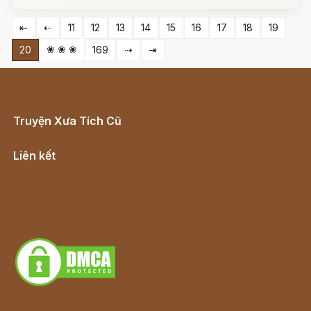
⇤
⇠
11
12
13
14
15
16
17
18
19
❀ ❀ ❀
20
169
⇢
⇥
Truyện Xưa Tích Cũ
Cổ tích Việt Nam
Liên kết
Lịch vạn niên
Hà Nội cũ - Món ngon Hà Nội
Truyện kiếm hiệp - Ngôn tình
Download - Tải Miễn Phí