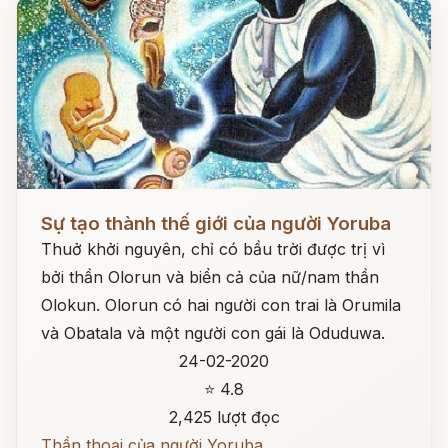
Đọc ngay
Sự tạo thành thế giới của người Yoruba
Thuở khởi nguyên, chỉ có bầu trời được trị vì
bởi thần Olorun và biển cả của nữ/nam thần
Olokun. Olorun có hai người con trai là Orumila
và Obatala và một người con gái là Oduduwa.
24-02-2020
⭐ 4.8
2,425 lượt đọc
Thần thoại của người Yoruba