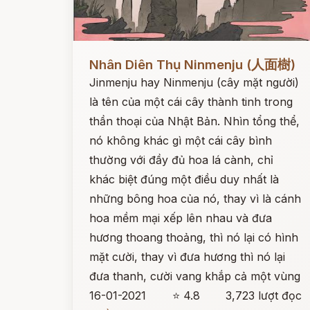
Đọc ngay
Nhân Diên Thụ Ninmenju (人面樹)
Jinmenju hay Ninmenju (cây mặt người)
là tên của một cái cây thành tinh trong
thần thoại của Nhật Bản. Nhìn tổng thể,
nó không khác gì một cái cây bình
thường với đầy đủ hoa lá cành, chỉ
khác biệt đúng một điều duy nhất là
những bông hoa của nó, thay vì là cánh
hoa mềm mại xếp lên nhau và đưa
hương thoang thoảng, thì nó lại có hình
mặt cười, thay vì đưa hương thì nó lại
đưa thanh, cười vang khắp cả một vùng
16-01-2021
⭐ 4.8
3,723 lượt đọc