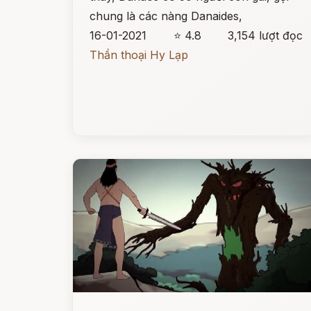
chung là các nàng Danaides,
16-01-2021
⭐ 4.8
3,154 lượt đọc
Thần thoại Hy Lạp
Đọc ngay