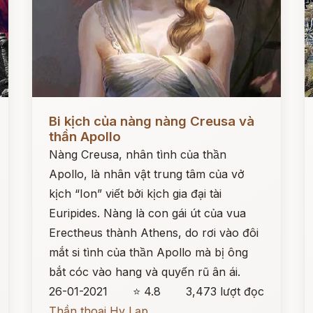
Đọc ngay
Đ
Bi kịch của nàng nàng Creusa và
thần Apollo
Nàng Creusa, nhân tình của thần
Apollo, là nhân vật trung tâm của vở
kịch “Ion” viết bởi kịch gia đại tài
Euripides. Nàng là con gái út của vua
Erectheus thành Athens, do rơi vào đôi
mắt si tình của thần Apollo mà bị ông
bắt cóc vào hang và quyến rũ ân ái.
26-01-2021
⭐ 4.8
3,473 lượt đọc
Thần thoại Hy Lạp