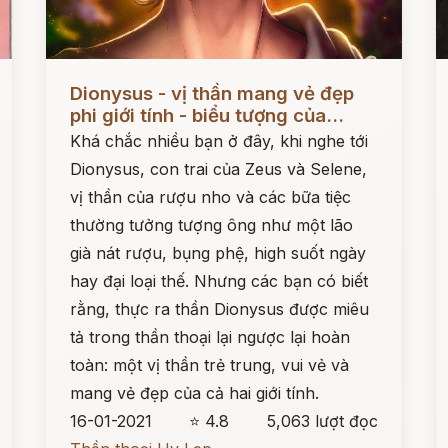
Đọc ngay
Đ
Dionysus - vị thần mang vẻ đẹp
phi giới tính - biểu tượng của...
Khá chắc nhiều bạn ở đây, khi nghe tới
Dionysus, con trai của Zeus và Selene,
vị thần của rượu nho và các bữa tiệc
thường tưởng tượng ông như một lão
già nát rượu, bụng phệ, high suốt ngày
hay đại loại thế. Nhưng các bạn có biết
rằng, thực ra thần Dionysus được miêu
tả trong thần thoại lại ngược lại hoàn
toàn: một vị thần trẻ trung, vui vẻ và
mang vẻ đẹp của cả hai giới tính.
16-01-2021
⭐ 4.8
5,063 lượt đọc