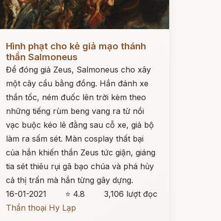
ọc ngay
Hình phạt cho kẻ giả mạo thánh
thần Salmoneus
Để đóng giả Zeus, Salmoneus cho xây
một cây cầu bằng đồng. Hắn đánh xe
thần tốc, ném đuốc lên trời kèm theo
những tiếng rùm beng vang ra từ nồi
vạc buộc kéo lê đằng sau cỗ xe, giả bộ
làm ra sấm sét. Màn cosplay thất bại
của hắn khiến thần Zeus tức giận, giáng
tia sét thiêu rụi gã bạo chúa và phá hủy
cả thị trấn mà hắn từng gây dựng.
16-01-2021
⭐ 4.8
3,106 lượt đọc
Thần thoại Hy Lạp