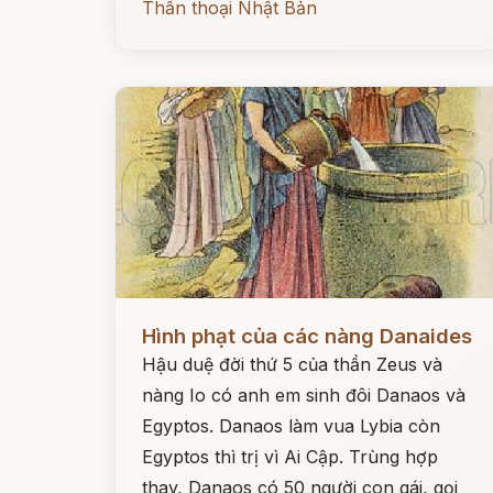
Thần thoại Nhật Bản
Đọc ngay
Hình phạt của các nàng Danaides
Hậu duệ đời thứ 5 của thần Zeus và
nàng Io có anh em sinh đôi Danaos và
Egyptos. Danaos làm vua Lybia còn
Egyptos thì trị vì Ai Cập. Trùng hợp
thay, Danaos có 50 người con gái, gọi