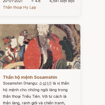
20-01-2021
⭐ 4.8
4,591 lượt đọc
Thần thoại Hy Lạp
ọc ngay
Thần hộ mệnh Sosamshin
Sosamshin (Hangu: 소삼신) là vị thần
hộ mệnh cho những ngôi làng trong
thần thoại Triều Tiên. Với tư cách là
thần làng, ranh giới và chiến tranh,