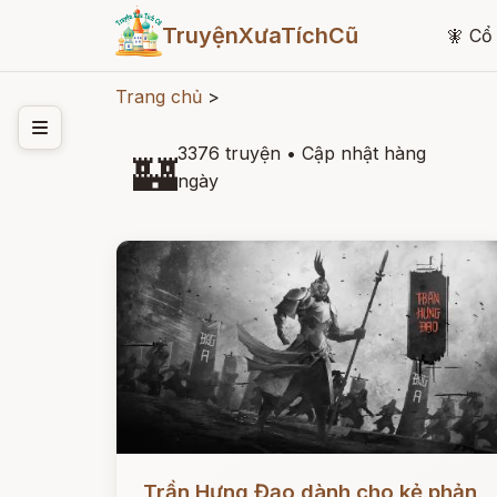
TruyệnXưaTíchCũ
🧚
Cổ 
Trang chủ
>
3376 truyện
•
Cập nhật hàng
🏰
ngày
Đọc ngay
Trần Hưng Đạo dành cho kẻ phản