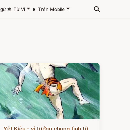
🞃
🞃
ngữ
🔯
Tử Vi
📱
Trên Mobile
ọc ngay
Yết Kiêu - vị tướng chung tình từ