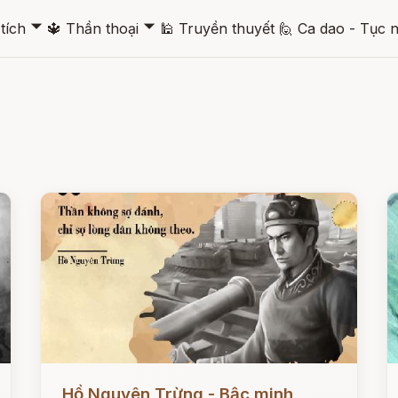
🞃
🞃
tích
🔱
Thần thoại
🕌
Truyền thuyết
🙋
Ca dao - Tục 
Đọc ngay
Đ
Hồ Nguyên Trừng - Bậc minh