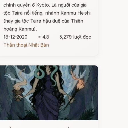
chính quyền ở Kyoto. Là người của gia
tộc Taira nổi tiếng, nhánh Kanmu Heishi
(hay gia tộc Taira hậu duệ của Thiên
hoàng Kanmu).
18-12-2020
⭐ 4.8
5,279 lượt đọc
Thần thoại Nhật Bản
ọc ngay