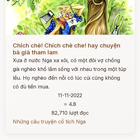
Đọc ngay
Chích chè! Chích chè che! hay chuyện
bà già tham lam
Xưa ở nước Nga xa xôi, có một đôi vợ chồng
già nghèo khổ lắm sống với nhau trong một túp
lều. Họ nghèo đến nỗi có lúc củi cũng không
có đủ tiền mua.
11-11-2022
⭐ 4.8
82,710 lượt đọc
Những câu truyện cổ tích Nga