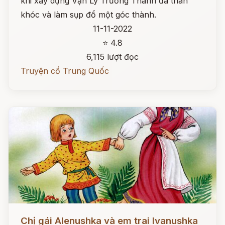
khi xây dựng Vạn Lý Trường Thành đã than
khóc và làm sụp đổ một góc thành.
11-11-2022
⭐ 4.8
6,115 lượt đọc
Truyện cổ Trung Quốc
Đọc ngay
Chị gái Alenushka và em trai Ivanushka