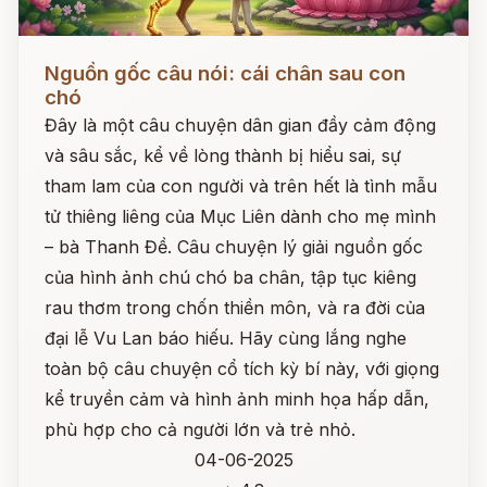
Đọc ngay
Nguồn gốc câu nói: cái chân sau con
chó
Đây là một câu chuyện dân gian đầy cảm động
và sâu sắc, kể về lòng thành bị hiểu sai, sự
tham lam của con người và trên hết là tình mẫu
tử thiêng liêng của Mục Liên dành cho mẹ mình
– bà Thanh Đề. Câu chuyện lý giải nguồn gốc
của hình ảnh chú chó ba chân, tập tục kiêng
rau thơm trong chốn thiền môn, và ra đời của
đại lễ Vu Lan báo hiếu. Hãy cùng lắng nghe
toàn bộ câu chuyện cổ tích kỳ bí này, với giọng
kể truyền cảm và hình ảnh minh họa hấp dẫn,
phù hợp cho cả người lớn và trẻ nhỏ.
04-06-2025