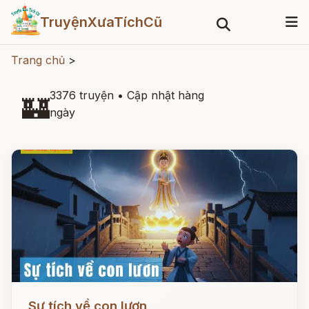
TruyệnXưaTíchCũ
Trang chủ
>
3376 truyện
•
Cập nhật hàng
🏰
ngày
Đọc ngay
Sự tích về con lươn