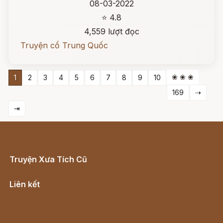
08-03-2022
⭐ 4.8
4,559 lượt đọc
Truyện cổ Trung Quốc
❀ ❀ ❀
1
2
3
4
5
6
7
8
9
10
169
⇢
⇥
Truyện Xưa Tích Cũ
Cổ tích Việt Nam
Liên kết
Lịch vạn niên
Hà Nội cũ - Món ngon Hà Nội
Truyện kiếm hiệp - Ngôn tình