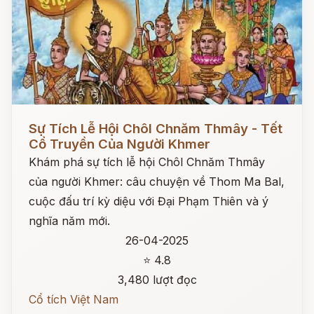
Đọc ngay
Sự Tích Lễ Hội Chôl Chnăm Thmây - Tết
Cổ Truyền Của Người Khmer
Khám phá sự tích lễ hội Chôl Chnăm Thmây
của người Khmer: câu chuyện về Thom Ma Bal,
cuộc đấu trí kỳ diệu với Đại Phạm Thiên và ý
nghĩa năm mới.
26-04-2025
⭐ 4.8
3,480 lượt đọc
Cổ tích Việt Nam