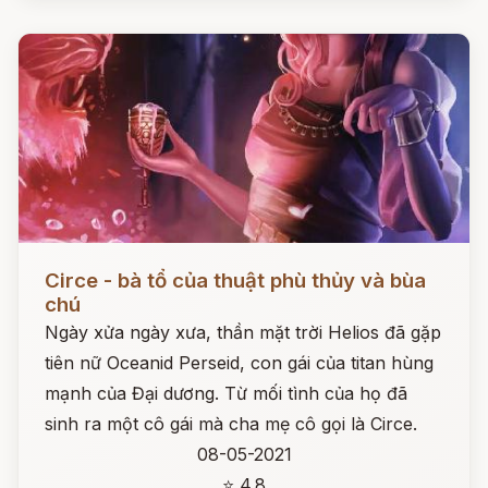
Đọc ngay
Circe - bà tổ của thuật phù thủy và bùa
chú
Ngày xửa ngày xưa, thần mặt trời Helios đã gặp
tiên nữ Oceanid Perseid, con gái của titan hùng
mạnh của Đại dương. Từ mối tình của họ đã
sinh ra một cô gái mà cha mẹ cô gọi là Circe.
08-05-2021
⭐ 4.8