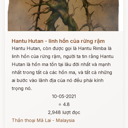
Đọc ngay
Hantu Hutan - linh hồn của rừng rậm
Hantu Hutan, còn được gọi là Hantu Rimba là
linh hồn của rừng rậm, người ta tin rằng Hantu
Hutan là hồn ma tồn tại lâu đời nhất và mạnh
nhất trong tất cả các hồn ma, và tất cả những
ai bước vào lãnh địa của nó đều phải kính
trọng nó.
10-05-2021
⭐ 4.8
2,948 lượt đọc
Thần thoại Mã Lai - Malaysia