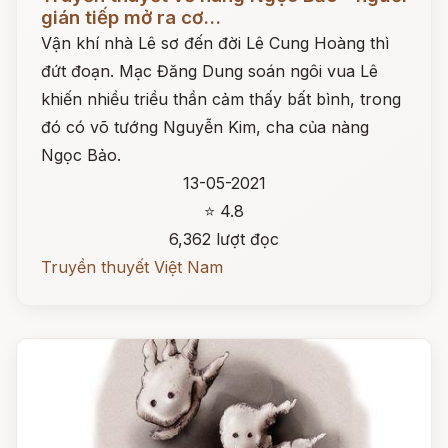
gián tiếp mở ra cơ...
Vận khí nhà Lê sơ đến đời Lê Cung Hoàng thì
đứt đoạn. Mạc Đăng Dung soán ngôi vua Lê
khiến nhiều triều thần cảm thấy bất bình, trong
đó có võ tướng Nguyễn Kim, cha của nàng
Ngọc Bảo.
13-05-2021
⭐ 4.8
6,362 lượt đọc
Truyền thuyết Việt Nam