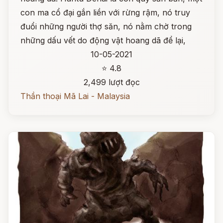
con ma cổ đại gắn liền với rừng rậm, nó truy
đuổi những người thợ săn, nó nằm chờ trong
những dấu vết do động vật hoang dã để lại,
10-05-2021
⭐ 4.8
2,499 lượt đọc
Thần thoại Mã Lai - Malaysia