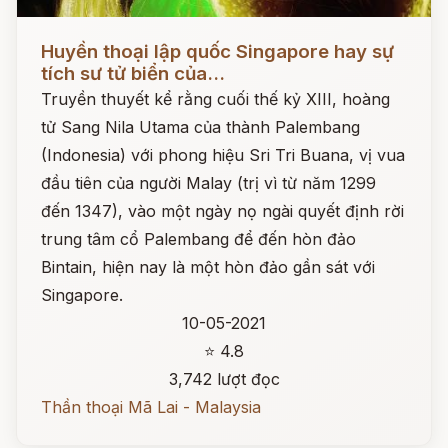
Đọc ngay
Huyền thoại lập quốc Singapore hay sự
tích sư tử biển của...
Truyền thuyết kể rằng cuối thế kỷ XIII, hoàng
tử Sang Nila Utama của thành Palembang
(Indonesia) với phong hiệu Sri Tri Buana, vị vua
đầu tiên của người Malay (trị vì từ năm 1299
đến 1347), vào một ngày nọ ngài quyết định rời
trung tâm cổ Palembang để đến hòn đảo
Bintain, hiện nay là một hòn đảo gần sát với
Singapore.
10-05-2021
⭐ 4.8
3,742 lượt đọc
Thần thoại Mã Lai - Malaysia