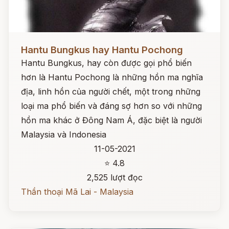
Đọc ngay
Hantu Bungkus hay Hantu Pochong
Hantu Bungkus, hay còn được gọi phổ biến
hơn là Hantu Pochong là những hồn ma nghĩa
địa, linh hồn của người chết, một trong những
loại ma phổ biến và đáng sợ hơn so với những
hồn ma khác ở Đông Nam Á, đặc biệt là người
Malaysia và Indonesia
11-05-2021
⭐ 4.8
2,525 lượt đọc
Thần thoại Mã Lai - Malaysia