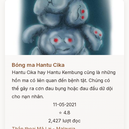
Đọc ngay
Bóng ma Hantu Cika
Hantu Cika hay Hantu Kembung cũng là những
hồn ma có liên quan đến bệnh tật. Chúng có
thể gây ra cơn đau bụng hoặc đau đầu dữ dội
cho nạn nhân.
11-05-2021
⭐ 4.8
2,427 lượt đọc
Thần thoại Mã Lai - Malaysia