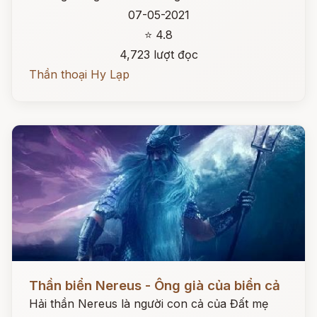
07-05-2021
⭐ 4.8
4,723 lượt đọc
Thần thoại Hy Lạp
Đọc ngay
Thần biển Nereus - Ông già của biển cả
Hải thần Nereus là người con cả của Đất mẹ