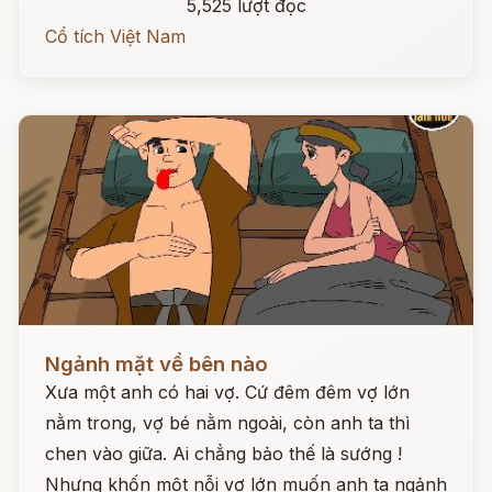
5,525 lượt đọc
Cổ tích Việt Nam
Đọc ngay
Ngảnh mặt về bên nào
Xưa một anh có hai vợ. Cứ đêm đêm vợ lớn
nằm trong, vợ bé nằm ngoài, còn anh ta thì
chen vào giữa. Ai chẳng bảo thế là sướng !
Nhưng khốn một nỗi vợ lớn muốn anh ta ngảnh