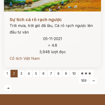
Đọc ngay
Sự tích cá rô rạch ngược
Trời mưa, trời gió đã lâu, Cá rô rạch ngược lên
đầu tư văn
05-11-2021
⭐ 4.8
3,948 lượt đọc
Cổ tích Việt Nam
❀ ❀ ❀
1
2
3
4
5
6
7
8
9
10
169
⇢
⇥